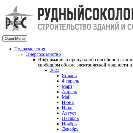
Open Menu
Подразделения
Энергохозяйство
Информация о пропускной способности линий
свободном объеме электрической мощности и 
2023
Январь
Февраль
Март
Апрель
Май
Июнь
Июль
Август
Октябрь
Ноябрь
Декабрь