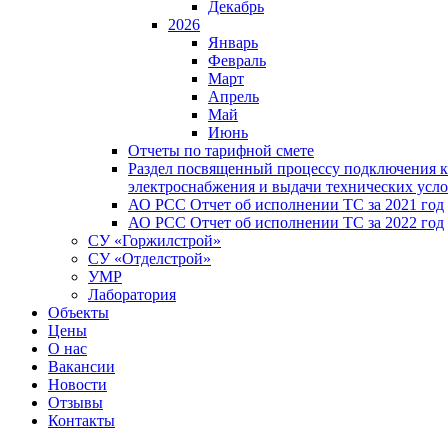
Декабрь
2026
Январь
Февраль
Март
Апрель
Май
Июнь
Отчеты по тарифной смете
Раздел посвященный процессу подключения к
электроснабжения и выдачи технических усл
АО РСС Отчет об исполнении ТС за 2021 год
АО РСС Отчет об исполнении ТС за 2022 год
СУ «Горжилстрой»
СУ «Отделстрой»
УМР
Лаборатория
Объекты
Цены
О нас
Вакансии
Новости
Отзывы
Контакты