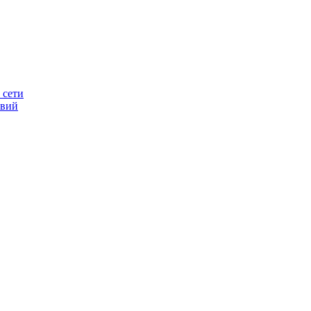
 сети
овий