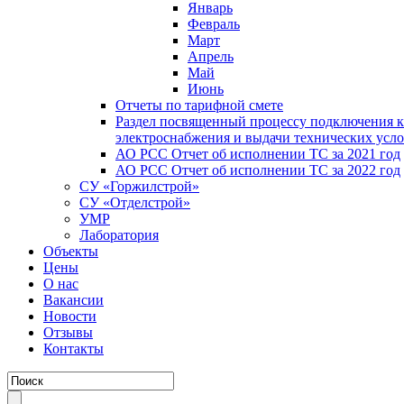
Январь
Февраль
Март
Апрель
Май
Июнь
Отчеты по тарифной смете
Раздел посвященный процессу подключения к
электроснабжения и выдачи технических усл
АО РСС Отчет об исполнении ТС за 2021 год
АО РСС Отчет об исполнении ТС за 2022 год
СУ «Горжилстрой»
СУ «Отделстрой»
УМР
Лаборатория
Объекты
Цены
О нас
Вакансии
Новости
Отзывы
Контакты