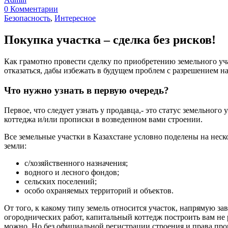
0 Комментарии
Безопасность
,
Интересное
Покупка участка – сделка без рисков!
Как грамотно провести сделку по приобретению земельного уч
отказаться, дабы избежать в будущем проблем с разрешением н
Что нужно узнать в первую очередь?
Первое, что следует узнать у продавца,- это статус земельного
коттеджа и/или прописки в возведенном вами строении.
Все земельные участки в Казахстане условно поделены на неск
земли:
с/хозяйственного назначения;
водного и лесного фондов;
сельских поселений;
особо охраняемых территорий и объектов.
От того, к какому типу земель относится участок, напрямую з
огороднических работ, капитальный коттедж построить вам не ра
можно. Но без официальной регистрации строения и права про