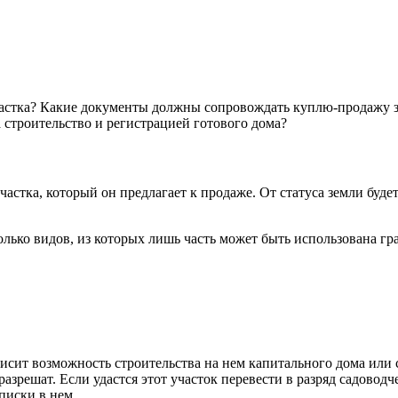
астка? Какие документы должны сопровождать куплю-продажу зе
а строительство и регистрацией готового дома?
 участка, который он предлагает к продаже. От статуса земли буд
олько видов, из которых лишь часть может быть использована гр
ависит возможность строительства на нем капитального дома или 
зрешат. Если удастся этот участок перевести в разряд садоводче
писки в нем.