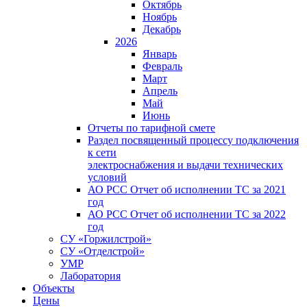
Октябрь
Ноябрь
Декабрь
2026
Январь
Февраль
Март
Апрель
Май
Июнь
Отчеты по тарифной смете
Раздел посвященный процессу подключения
к сети
электроснабжения и выдачи технических
условий
АО РСС Отчет об исполнении ТС за 2021
год
АО РСС Отчет об исполнении ТС за 2022
год
СУ «Горжилстрой»
СУ «Отделстрой»
УМР
Лаборатория
Объекты
Цены