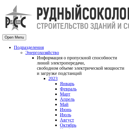
Open Menu
Подразделения
Энергохозяйство
Информация о пропускной способности
линий электропередачи,
свободном объеме электрической мощности
и загрузке подстанций
2023
Январь
Февраль
Март
Апрель
Май
Июнь
Июль
Август
Октябрь