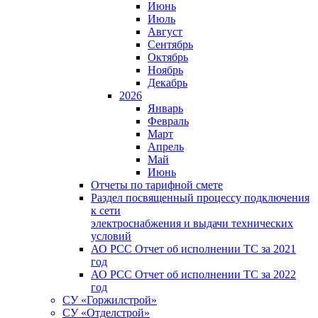
Июнь
Июль
Август
Сентябрь
Октябрь
Ноябрь
Декабрь
2026
Январь
Февраль
Март
Апрель
Май
Июнь
Отчеты по тарифной смете
Раздел посвященный процессу подключения
к сети
электроснабжения и выдачи технических
условий
АО РСС Отчет об исполнении ТС за 2021
год
АО РСС Отчет об исполнении ТС за 2022
год
СУ «Горжилстрой»
СУ «Отделстрой»