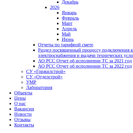
Декабрь
2026
Январь
Февраль
Март
Апрель
Май
Июнь
Отчеты по тарифной смете
Раздел посвященный процессу подключения к
электроснабжения и выдачи технических усл
АО РСС Отчет об исполнении ТС за 2021 год
АО РСС Отчет об исполнении ТС за 2022 год
СУ «Горжилстрой»
СУ «Отделстрой»
УМР
Лаборатория
Объекты
Цены
О нас
Вакансии
Новости
Отзывы
Контакты