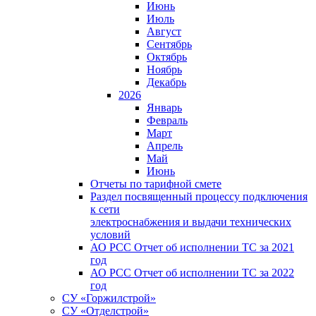
Июнь
Июль
Август
Сентябрь
Октябрь
Ноябрь
Декабрь
2026
Январь
Февраль
Март
Апрель
Май
Июнь
Отчеты по тарифной смете
Раздел посвященный процессу подключения
к сети
электроснабжения и выдачи технических
условий
АО РСС Отчет об исполнении ТС за 2021
год
АО РСС Отчет об исполнении ТС за 2022
год
СУ «Горжилстрой»
СУ «Отделстрой»