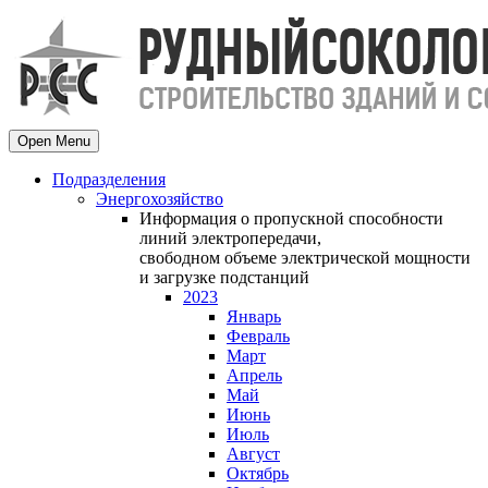
Open Menu
Подразделения
Энергохозяйство
Информация о пропускной способности
линий электропередачи,
свободном объеме электрической мощности
и загрузке подстанций
2023
Январь
Февраль
Март
Апрель
Май
Июнь
Июль
Август
Октябрь