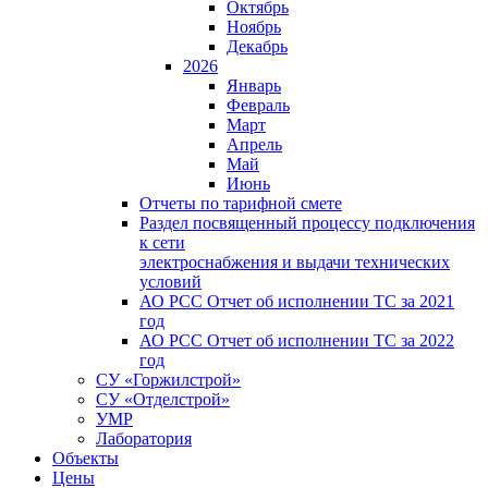
Октябрь
Ноябрь
Декабрь
2026
Январь
Февраль
Март
Апрель
Май
Июнь
Отчеты по тарифной смете
Раздел посвященный процессу подключения
к сети
электроснабжения и выдачи технических
условий
АО РСС Отчет об исполнении ТС за 2021
год
АО РСС Отчет об исполнении ТС за 2022
год
СУ «Горжилстрой»
СУ «Отделстрой»
УМР
Лаборатория
Объекты
Цены