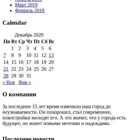
Март 2019
Февраль 2019
Calendar
Декабрь 2020
Пн
Вт
Ср
Чт
Пт
Сб
Вс
1
2
3
4
5
6
7
8
9
10
11
12
13
14
15
16
17
18
19
20
21
22
23
24
25
26
27
28
29
30
31
« Ноя
Янв »
О компании
За последние 15 лет время изменило наш город до
неузнаваемости. Он похорошел, стал современнее,
новостройки молодят его. А это значит, что у города есть
будущее, он живет новыми мечтами и надеждами.
Последние новости