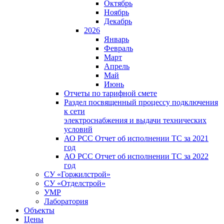
Октябрь
Ноябрь
Декабрь
2026
Январь
Февраль
Март
Апрель
Май
Июнь
Отчеты по тарифной смете
Раздел посвященный процессу подключения
к сети
электроснабжения и выдачи технических
условий
АО РСС Отчет об исполнении ТС за 2021
год
АО РСС Отчет об исполнении ТС за 2022
год
СУ «Горжилстрой»
СУ «Отделстрой»
УМР
Лаборатория
Объекты
Цены