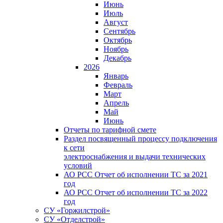
Июнь
Июль
Август
Сентябрь
Октябрь
Ноябрь
Декабрь
2026
Январь
Февраль
Март
Апрель
Май
Июнь
Отчеты по тарифной смете
Раздел посвященный процессу подключения
к сети
электроснабжения и выдачи технических
условий
АО РСС Отчет об исполнении ТС за 2021
год
АО РСС Отчет об исполнении ТС за 2022
год
СУ «Горжилстрой»
СУ «Отделстрой»