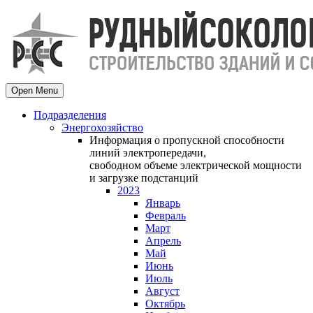
Open Menu
Подразделения
Энергохозяйство
Информация о пропускной способности
линий электропередачи,
свободном объеме электрической мощности
и загрузке подстанций
2023
Январь
Февраль
Март
Апрель
Май
Июнь
Июль
Август
Октябрь