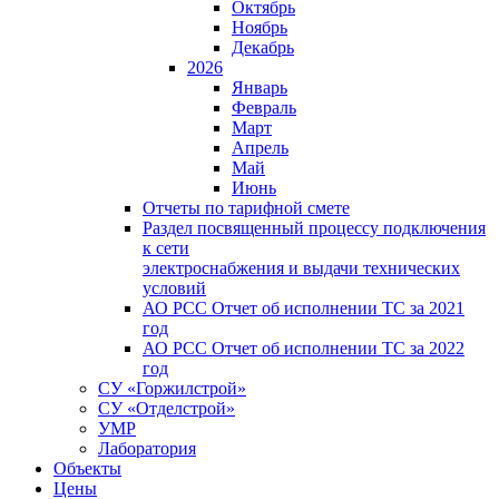
Октябрь
Ноябрь
Декабрь
2026
Январь
Февраль
Март
Апрель
Май
Июнь
Отчеты по тарифной смете
Раздел посвященный процессу подключения
к сети
электроснабжения и выдачи технических
условий
АО РСС Отчет об исполнении ТС за 2021
год
АО РСС Отчет об исполнении ТС за 2022
год
СУ «Горжилстрой»
СУ «Отделстрой»
УМР
Лаборатория
Объекты
Цены