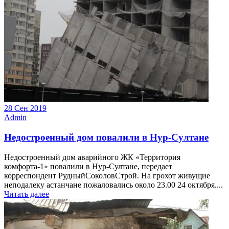
28 Сен 2019
Admin
Недостроенный дом повалили в Нур-Султане
Недостроенный дом аварийного ЖК «Территория
комфорта-1» повалили в Нур-Султане, передает
корреспондент РудныйСоколовСтрой. На грохот живущие
неподалеку астанчане пожаловались около 23.00 24 октября....
Читать далее