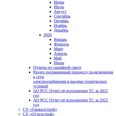
Июнь
Июль
Август
Сентябрь
Октябрь
Ноябрь
Декабрь
2026
Январь
Февраль
Март
Апрель
Май
Июнь
Отчеты по тарифной смете
Раздел посвященный процессу подключения
к сети
электроснабжения и выдачи технических
условий
АО РСС Отчет об исполнении ТС за 2021
год
АО РСС Отчет об исполнении ТС за 2022
год
СУ «Горжилстрой»
СУ «Отделстрой»