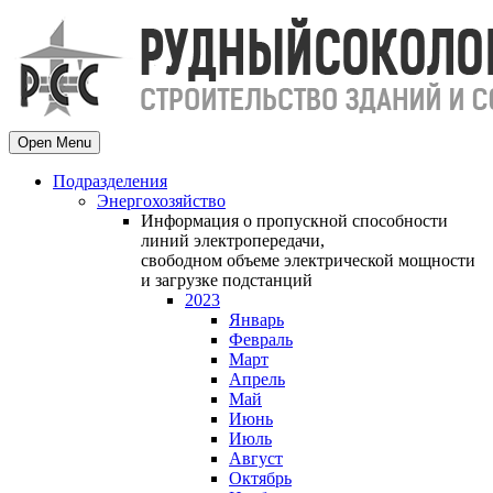
Open Menu
Подразделения
Энергохозяйство
Информация о пропускной способности
линий электропередачи,
свободном объеме электрической мощности
и загрузке подстанций
2023
Январь
Февраль
Март
Апрель
Май
Июнь
Июль
Август
Октябрь