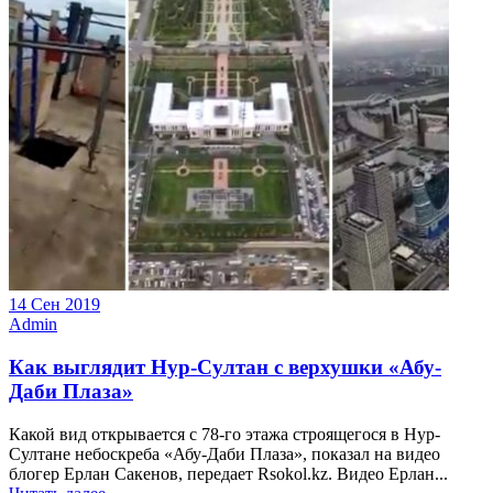
14 Сен 2019
Admin
Как выглядит Нур-Султан с верхушки «Абу-
Даби Плаза»
Какой вид открывается с 78-го этажа строящегося в Нур-
Султане небоскреба «Абу-Даби Плаза», показал на видео
блогер Ерлан Сакенов, передает Rsokol.kz. Видео Ерлан...