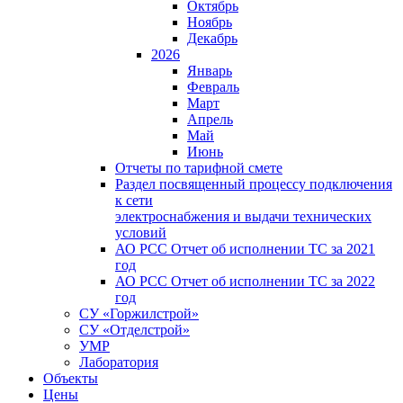
Октябрь
Ноябрь
Декабрь
2026
Январь
Февраль
Март
Апрель
Май
Июнь
Отчеты по тарифной смете
Раздел посвященный процессу подключения
к сети
электроснабжения и выдачи технических
условий
АО РСС Отчет об исполнении ТС за 2021
год
АО РСС Отчет об исполнении ТС за 2022
год
СУ «Горжилстрой»
СУ «Отделстрой»
УМР
Лаборатория
Объекты
Цены