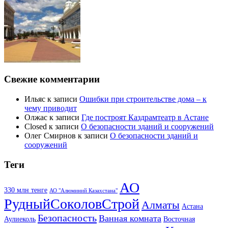
Свежие комментарии
Ильяс
к записи
Ошибки при строительстве дома – к
чему приводит
Олжас
к записи
Где построят Каздрамтеатр в Астане
Closed
к записи
О безопасности зданий и сооружений
Олег Смирнов
к записи
О безопасности зданий и
сооружений
Теги
АО
330 млн тенге
АО "Алюминий Казахстана"
РудныйСоколовСтрой
Алматы
Астана
Безопасность
Ванная комната
Аулиеколь
Восточная