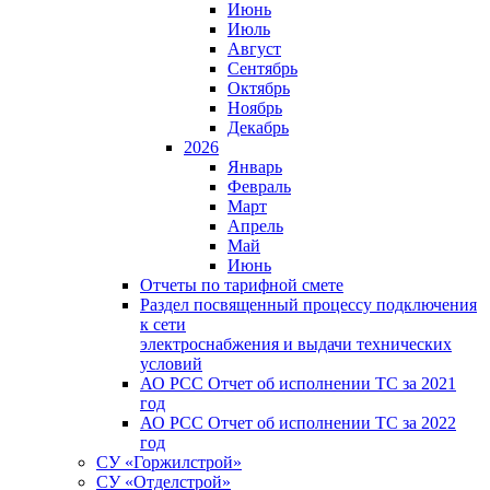
Июнь
Июль
Август
Сентябрь
Октябрь
Ноябрь
Декабрь
2026
Январь
Февраль
Март
Апрель
Май
Июнь
Отчеты по тарифной смете
Раздел посвященный процессу подключения
к сети
электроснабжения и выдачи технических
условий
АО РСС Отчет об исполнении ТС за 2021
год
АО РСС Отчет об исполнении ТС за 2022
год
СУ «Горжилстрой»
СУ «Отделстрой»