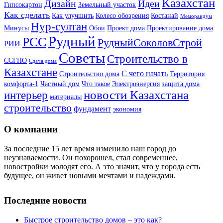
Казахстан
Дизайн
Идеи
Гипсокартон
Земельный участок
Как сделать
Как улучшить
Колесо обозрения
Костанай
Меморандум
Нур-султан
Минусы
Обои
Проект дома
Проектирование дома
Рудный
РСС
РудныйСоколовСтрой
РИИ
Советы
Строительство в
ССГПО
Сдача дома
Казахстане
С чего начать
Строительство дома
Территория
комфорта-1
Частный дом
Что такое
Электроэнергия
защита дома
новости Казахстана
интерьер
материалы
строительство
фундамент
экономия
О компании
За последние 15 лет время изменило наш город до
неузнаваемости. Он похорошел, стал современнее,
новостройки молодят его. А это значит, что у города есть
будущее, он живет новыми мечтами и надеждами.
Последние новости
Быстрое строительство домов – это как?