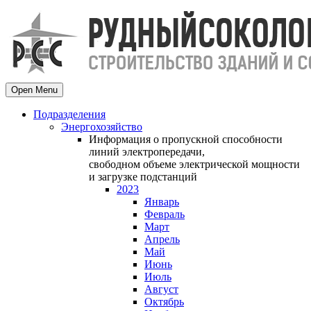
Open Menu
Подразделения
Энергохозяйство
Информация о пропускной способности
линий электропередачи,
свободном объеме электрической мощности
и загрузке подстанций
2023
Январь
Февраль
Март
Апрель
Май
Июнь
Июль
Август
Октябрь