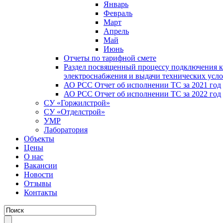
Январь
Февраль
Март
Апрель
Май
Июнь
Отчеты по тарифной смете
Раздел посвященный процессу подключения к
электроснабжения и выдачи технических усл
АО РСС Отчет об исполнении ТС за 2021 год
АО РСС Отчет об исполнении ТС за 2022 год
СУ «Горжилстрой»
СУ «Отделстрой»
УМР
Лаборатория
Объекты
Цены
О нас
Вакансии
Новости
Отзывы
Контакты