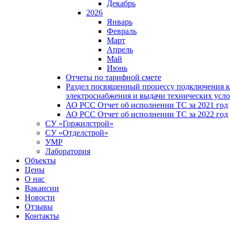
Декабрь
2026
Январь
Февраль
Март
Апрель
Май
Июнь
Отчеты по тарифной смете
Раздел посвященный процессу подключения к
электроснабжения и выдачи технических усл
АО РСС Отчет об исполнении ТС за 2021 год
АО РСС Отчет об исполнении ТС за 2022 год
СУ «Горжилстрой»
СУ «Отделстрой»
УМР
Лаборатория
Объекты
Цены
О нас
Вакансии
Новости
Отзывы
Контакты