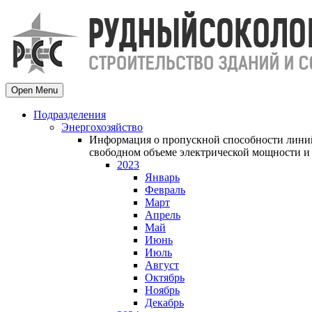
Open Menu
Подразделения
Энергохозяйство
Информация о пропускной способности линий
свободном объеме электрической мощности и 
2023
Январь
Февраль
Март
Апрель
Май
Июнь
Июль
Август
Октябрь
Ноябрь
Декабрь