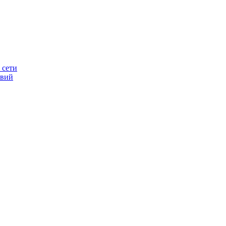
 сети
овий