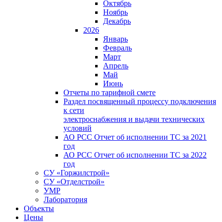
Октябрь
Ноябрь
Декабрь
2026
Январь
Февраль
Март
Апрель
Май
Июнь
Отчеты по тарифной смете
Раздел посвященный процессу подключения
к сети
электроснабжения и выдачи технических
условий
АО РСС Отчет об исполнении ТС за 2021
год
АО РСС Отчет об исполнении ТС за 2022
год
СУ «Горжилстрой»
СУ «Отделстрой»
УМР
Лаборатория
Объекты
Цены