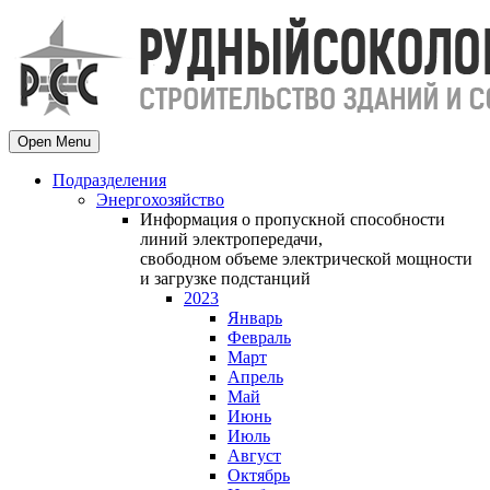
Open Menu
Подразделения
Энергохозяйство
Информация о пропускной способности
линий электропередачи,
свободном объеме электрической мощности
и загрузке подстанций
2023
Январь
Февраль
Март
Апрель
Май
Июнь
Июль
Август
Октябрь