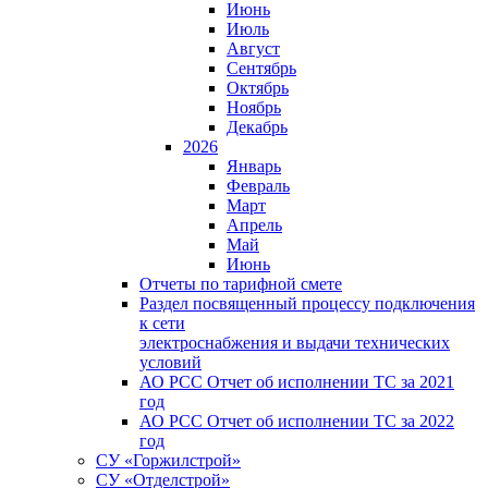
Июнь
Июль
Август
Сентябрь
Октябрь
Ноябрь
Декабрь
2026
Январь
Февраль
Март
Апрель
Май
Июнь
Отчеты по тарифной смете
Раздел посвященный процессу подключения
к сети
электроснабжения и выдачи технических
условий
АО РСС Отчет об исполнении ТС за 2021
год
АО РСС Отчет об исполнении ТС за 2022
год
СУ «Горжилстрой»
СУ «Отделстрой»