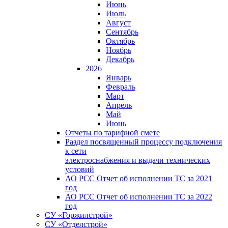
Июнь
Июль
Август
Сентябрь
Октябрь
Ноябрь
Декабрь
2026
Январь
Февраль
Март
Апрель
Май
Июнь
Отчеты по тарифной смете
Раздел посвященный процессу подключения
к сети
электроснабжения и выдачи технических
условий
АО РСС Отчет об исполнении ТС за 2021
год
АО РСС Отчет об исполнении ТС за 2022
год
СУ «Горжилстрой»
СУ «Отделстрой»