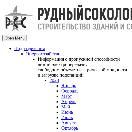
Open Menu
Подразделения
Энергохозяйство
Информация о пропускной способности
линий электропередачи,
свободном объеме электрической мощности
и загрузке подстанций
2023
Январь
Февраль
Март
Апрель
Май
Июнь
Июль
Август
Октябрь