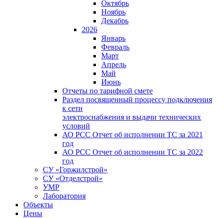
Октябрь
Ноябрь
Декабрь
2026
Январь
Февраль
Март
Апрель
Май
Июнь
Отчеты по тарифной смете
Раздел посвященный процессу подключения
к сети
электроснабжения и выдачи технических
условий
АО РСС Отчет об исполнении ТС за 2021
год
АО РСС Отчет об исполнении ТС за 2022
год
СУ «Горжилстрой»
СУ «Отделстрой»
УМР
Лаборатория
Объекты
Цены