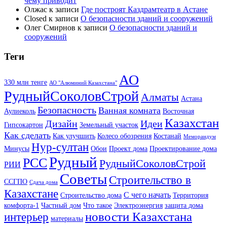
чему приводит
Олжас
к записи
Где построят Каздрамтеатр в Астане
Closed
к записи
О безопасности зданий и сооружений
Олег Смирнов
к записи
О безопасности зданий и
сооружений
Теги
АО
330 млн тенге
АО "Алюминий Казахстана"
РудныйСоколовСтрой
Алматы
Астана
Безопасность
Ванная комната
Аулиеколь
Восточная
Казахстан
Дизайн
Идеи
Гипсокартон
Земельный участок
Как сделать
Как улучшить
Колесо обозрения
Костанай
Меморандум
Нур-султан
Минусы
Обои
Проект дома
Проектирование дома
Рудный
РСС
РудныйСоколовСтрой
РИИ
Советы
Строительство в
ССГПО
Сдача дома
Казахстане
С чего начать
Строительство дома
Территория
комфорта-1
Частный дом
Что такое
Электроэнергия
защита дома
новости Казахстана
интерьер
материалы