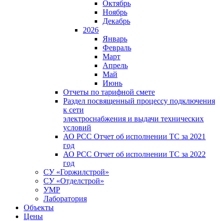
Октябрь
Ноябрь
Декабрь
2026
Январь
Февраль
Март
Апрель
Май
Июнь
Отчеты по тарифной смете
Раздел посвященный процессу подключения
к сети
электроснабжения и выдачи технических
условий
АО РСС Отчет об исполнении ТС за 2021
год
АО РСС Отчет об исполнении ТС за 2022
год
СУ «Горжилстрой»
СУ «Отделстрой»
УМР
Лаборатория
Объекты
Цены