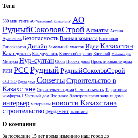
Теги
АО
330 млн тенге
АО "Алюминий Казахстана"
РудныйСоколовСтрой
Алматы
Астана
Безопасность
Ванная комната
Аулиеколь
Восточная
Казахстан
Дизайн
Идеи
Гипсокартон
Земельный участок
Как сделать
Как улучшить
Колесо обозрения
Костанай
Меморандум
Нур-султан
Минусы
Обои
Проект дома
Проектирование дома
Рудный
РСС
РудныйСоколовСтрой
РИИ
Советы
Строительство в
ССГПО
Сдача дома
Казахстане
С чего начать
Строительство дома
Территория
комфорта-1
Частный дом
Что такое
Электроэнергия
защита дома
новости Казахстана
интерьер
материалы
строительство
фундамент
экономия
О компании
За последние 15 лет время изменило наш город до