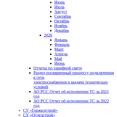
Июнь
Июль
Август
Сентябрь
Октябрь
Ноябрь
Декабрь
2026
Январь
Февраль
Март
Апрель
Май
Июнь
Отчеты по тарифной смете
Раздел посвященный процессу подключения
к сети
электроснабжения и выдачи технических
условий
АО РСС Отчет об исполнении ТС за 2021
год
АО РСС Отчет об исполнении ТС за 2022
год
СУ «Горжилстрой»
СУ «Отделстрой»