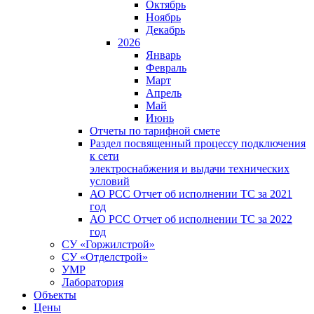
Октябрь
Ноябрь
Декабрь
2026
Январь
Февраль
Март
Апрель
Май
Июнь
Отчеты по тарифной смете
Раздел посвященный процессу подключения
к сети
электроснабжения и выдачи технических
условий
АО РСС Отчет об исполнении ТС за 2021
год
АО РСС Отчет об исполнении ТС за 2022
год
СУ «Горжилстрой»
СУ «Отделстрой»
УМР
Лаборатория
Объекты
Цены