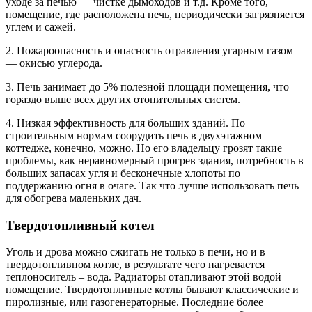
уходе за печью — чистке дымоходов и т.д. Кроме того,
помещение, где расположена печь, периодически загрязняется
углем и сажей.
2. Пожароопасность и опасность отравления угарным газом
— окисью углерода.
3. Печь занимает до 5% полезной площади помещения, что
гораздо выше всех других отопительных систем.
4. Низкая эффективность для больших зданий. По
строительным нормам соорудить печь в двухэтажном
коттедже, конечно, можно. Но его владельцу грозят такие
проблемы, как неравномерный прогрев здания, потребность в
больших запасах угля и бесконечные хлопоты по
поддержанию огня в очаге. Так что лучше использовать печь
для обогрева маленьких дач.
Твердотопливный котел
Уголь и дрова можно сжигать не только в печи, но и в
твердотопливном котле, в результате чего нагревается
теплоноситель – вода. Радиаторы отапливают этой водой
помещение. Твердотопливные котлы бывают классические и
пиролизные, или газогенераторные. Последние более