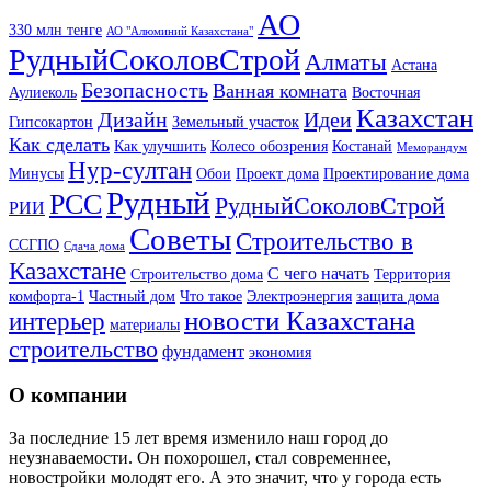
АО
330 млн тенге
АО "Алюминий Казахстана"
РудныйСоколовСтрой
Алматы
Астана
Безопасность
Ванная комната
Аулиеколь
Восточная
Казахстан
Дизайн
Идеи
Гипсокартон
Земельный участок
Как сделать
Как улучшить
Колесо обозрения
Костанай
Меморандум
Нур-султан
Минусы
Обои
Проект дома
Проектирование дома
Рудный
РСС
РудныйСоколовСтрой
РИИ
Советы
Строительство в
ССГПО
Сдача дома
Казахстане
С чего начать
Строительство дома
Территория
комфорта-1
Частный дом
Что такое
Электроэнергия
защита дома
новости Казахстана
интерьер
материалы
строительство
фундамент
экономия
О компании
За последние 15 лет время изменило наш город до
неузнаваемости. Он похорошел, стал современнее,
новостройки молодят его. А это значит, что у города есть