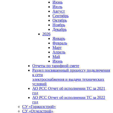
Июнь
Июль
Август
Сентябрь
Октябрь
Ноябрь
Декабрь
2026
Январь
Февраль
Март
Апрель
Май
Июнь
Отчеты по тарифной смете
Раздел посвященный процессу подключения
к сети
электроснабжения и выдачи технических
условий
АО РСС Отчет об исполнении ТС за 2021
год
АО РСС Отчет об исполнении ТС за 2022
год
СУ «Горжилстрой»
СУ «Отделстрой»