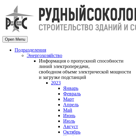
Open Menu
Подразделения
Энергохозяйство
Информация о пропускной способности
линий электропередачи,
свободном объеме электрической мощности
и загрузке подстанций
2023
Январь
Февраль
Март
Апрель
Май
Июнь
Июль
Август
Октябрь