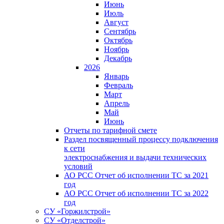
Июнь
Июль
Август
Сентябрь
Октябрь
Ноябрь
Декабрь
2026
Январь
Февраль
Март
Апрель
Май
Июнь
Отчеты по тарифной смете
Раздел посвященный процессу подключения
к сети
электроснабжения и выдачи технических
условий
АО РСС Отчет об исполнении ТС за 2021
год
АО РСС Отчет об исполнении ТС за 2022
год
СУ «Горжилстрой»
СУ «Отделстрой»