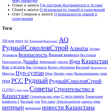
чему приводит
Олжас
к записи
Где построят Каздрамтеатр в Астане
Closed
к записи
О безопасности зданий и сооружений
Олег Смирнов
к записи
О безопасности зданий и
сооружений
Теги
АО
330 млн тенге
АО "Алюминий Казахстана"
РудныйСоколовСтрой
Алматы
Астана
Безопасность
Ванная комната
Аулиеколь
Восточная
Казахстан
Дизайн
Идеи
Гипсокартон
Земельный участок
Как сделать
Как улучшить
Колесо обозрения
Костанай
Меморандум
Нур-султан
Минусы
Обои
Проект дома
Проектирование дома
Рудный
РСС
РудныйСоколовСтрой
РИИ
Советы
Строительство в
ССГПО
Сдача дома
Казахстане
С чего начать
Строительство дома
Территория
комфорта-1
Частный дом
Что такое
Электроэнергия
защита дома
новости Казахстана
интерьер
материалы