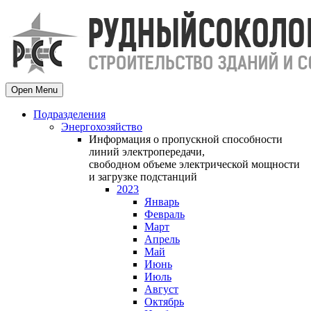
Open Menu
Подразделения
Энергохозяйство
Информация о пропускной способности
линий электропередачи,
свободном объеме электрической мощности
и загрузке подстанций
2023
Январь
Февраль
Март
Апрель
Май
Июнь
Июль
Август
Октябрь