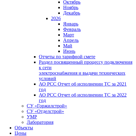
Октябрь
Ноябрь
Декабрь
2026
Январь
Февраль
Март
Апрель
Май
Июнь
Отчеты по тарифной смете
Раздел посвященный процессу подключения
к сети
электроснабжения и выдачи технических
условий
АО РСС Отчет об исполнении ТС за 2021
год
АО РСС Отчет об исполнении ТС за 2022
год
СУ «Горжилстрой»
СУ «Отделстрой»
УМР
Лаборатория
Объекты
Цены