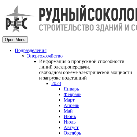
Open Menu
Подразделения
Энергохозяйство
Информация о пропускной способности
линий электропередачи,
свободном объеме электрической мощности
и загрузке подстанций
2023
Январь
Февраль
Март
Апрель
Май
Июнь
Июль
Август
Октябрь