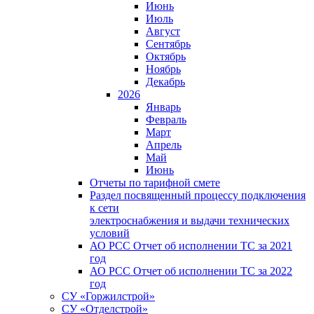
Июнь
Июль
Август
Сентябрь
Октябрь
Ноябрь
Декабрь
2026
Январь
Февраль
Март
Апрель
Май
Июнь
Отчеты по тарифной смете
Раздел посвященный процессу подключения
к сети
электроснабжения и выдачи технических
условий
АО РСС Отчет об исполнении ТС за 2021
год
АО РСС Отчет об исполнении ТС за 2022
год
СУ «Горжилстрой»
СУ «Отделстрой»