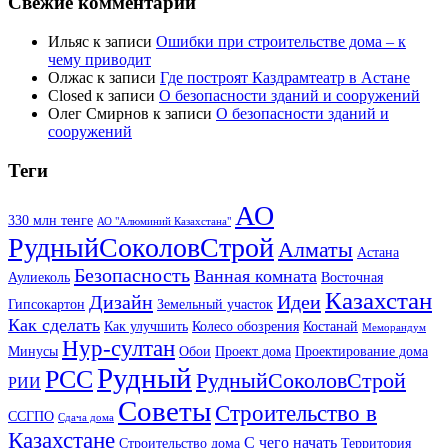
Свежие комментарии
Ильяс
к записи
Ошибки при строительстве дома – к
чему приводит
Олжас
к записи
Где построят Каздрамтеатр в Астане
Closed
к записи
О безопасности зданий и сооружений
Олег Смирнов
к записи
О безопасности зданий и
сооружений
Теги
АО
330 млн тенге
АО "Алюминий Казахстана"
РудныйСоколовСтрой
Алматы
Астана
Безопасность
Ванная комната
Аулиеколь
Восточная
Казахстан
Дизайн
Идеи
Гипсокартон
Земельный участок
Как сделать
Как улучшить
Колесо обозрения
Костанай
Меморандум
Нур-султан
Минусы
Обои
Проект дома
Проектирование дома
Рудный
РСС
РудныйСоколовСтрой
РИИ
Советы
Строительство в
ССГПО
Сдача дома
Казахстане
С чего начать
Строительство дома
Территория