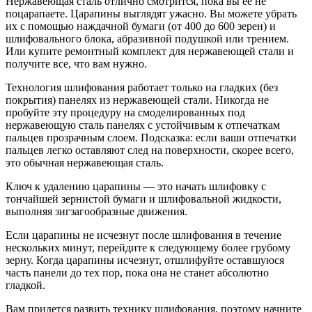
Нержавеющая сталь отлично смотрится, пока вы ее не
поцарапаете. Царапины выглядят ужасно. Вы можете убрать
их с помощью наждачной бумаги (от 400 до 600 зерен) и
шлифовального блока, абразивной подушкой или трением.
Или купите ремонтный комплект для нержавеющей стали и
получите все, что вам нужно.
Технология шлифования работает только на гладких (без
покрытия) панелях из нержавеющей стали. Никогда не
пробуйте эту процедуру на смоделированных под
нержавеющую сталь панелях с устойчивым к отпечаткам
пальцев прозрачным слоем. Подсказка: если ваши отпечатки
пальцев легко оставляют след на поверхности, скорее всего,
это обычная нержавеющая сталь.
Ключ к удалению царапины — это начать шлифовку с
тончайшей зернистой бумаги и шлифовальной жидкости,
выполняя зигзагообразные движения.
Если царапины не исчезнут после шлифования в течение
нескольких минут, перейдите к следующему более грубому
зерну. Когда царапины исчезнут, отшлифуйте оставшуюся
часть панели до тех пор, пока она не станет абсолютно
гладкой.
Вам придется развить технику шлифования, поэтому начните