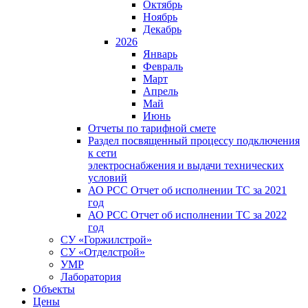
Октябрь
Ноябрь
Декабрь
2026
Январь
Февраль
Март
Апрель
Май
Июнь
Отчеты по тарифной смете
Раздел посвященный процессу подключения
к сети
электроснабжения и выдачи технических
условий
АО РСС Отчет об исполнении ТС за 2021
год
АО РСС Отчет об исполнении ТС за 2022
год
СУ «Горжилстрой»
СУ «Отделстрой»
УМР
Лаборатория
Объекты
Цены