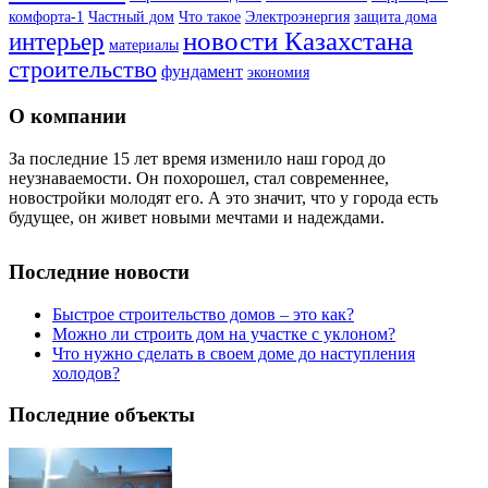
комфорта-1
Частный дом
Что такое
Электроэнергия
защита дома
новости Казахстана
интерьер
материалы
строительство
фундамент
экономия
О компании
За последние 15 лет время изменило наш город до
неузнаваемости. Он похорошел, стал современнее,
новостройки молодят его. А это значит, что у города есть
будущее, он живет новыми мечтами и надеждами.
Последние новости
Быстрое строительство домов – это как?
Можно ли строить дом на участке с уклоном?
Что нужно сделать в своем доме до наступления
холодов?
Последние объекты