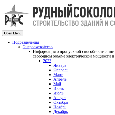
Open Menu
Подразделения
Энергохозяйство
Информация о пропускной способности линий
свободном объеме электрической мощности и 
2023
Январь
Февраль
Март
Апрель
Май
Июнь
Июль
Август
Октябрь
Ноябрь
Декабрь