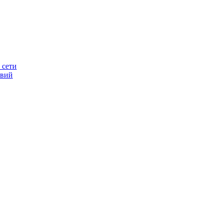
 сети
овий