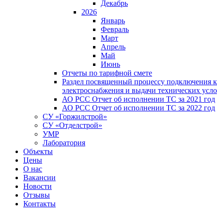
Декабрь
2026
Январь
Февраль
Март
Апрель
Май
Июнь
Отчеты по тарифной смете
Раздел посвященный процессу подключения к
электроснабжения и выдачи технических усл
АО РСС Отчет об исполнении ТС за 2021 год
АО РСС Отчет об исполнении ТС за 2022 год
СУ «Горжилстрой»
СУ «Отделстрой»
УМР
Лаборатория
Объекты
Цены
О нас
Вакансии
Новости
Отзывы
Контакты