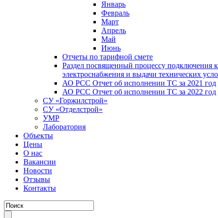
Январь
Февраль
Март
Апрель
Май
Июнь
Отчеты по тарифной смете
Раздел посвященный процессу подключения к
электроснабжения и выдачи технических усл
АО РСС Отчет об исполнении ТС за 2021 год
АО РСС Отчет об исполнении ТС за 2022 год
СУ «Горжилстрой»
СУ «Отделстрой»
УМР
Лаборатория
Объекты
Цены
О нас
Вакансии
Новости
Отзывы
Контакты