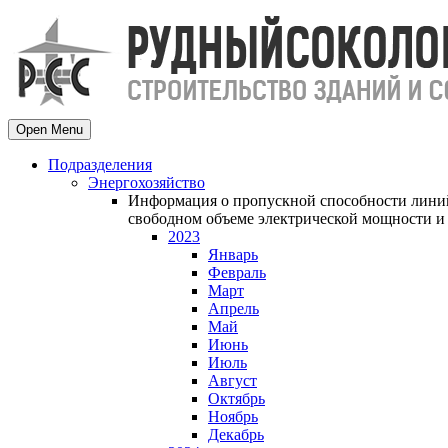
Open Menu
Подразделения
Энергохозяйство
Информация о пропускной способности линий
свободном объеме электрической мощности и 
2023
Январь
Февраль
Март
Апрель
Май
Июнь
Июль
Август
Октябрь
Ноябрь
Декабрь