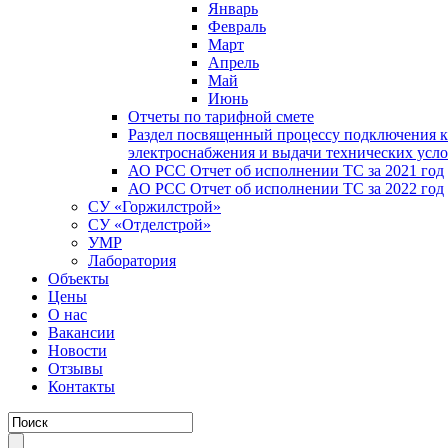
Январь
Февраль
Март
Апрель
Май
Июнь
Отчеты по тарифной смете
Раздел посвященный процессу подключения к
электроснабжения и выдачи технических усл
АО РСС Отчет об исполнении ТС за 2021 год
АО РСС Отчет об исполнении ТС за 2022 год
СУ «Горжилстрой»
СУ «Отделстрой»
УМР
Лаборатория
Объекты
Цены
О нас
Вакансии
Новости
Отзывы
Контакты