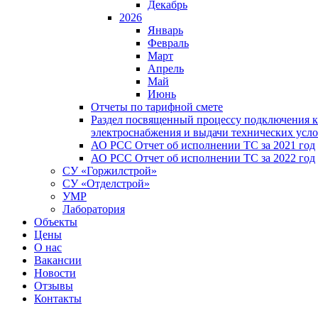
Декабрь
2026
Январь
Февраль
Март
Апрель
Май
Июнь
Отчеты по тарифной смете
Раздел посвященный процессу подключения к
электроснабжения и выдачи технических усл
АО РСС Отчет об исполнении ТС за 2021 год
АО РСС Отчет об исполнении ТС за 2022 год
СУ «Горжилстрой»
СУ «Отделстрой»
УМР
Лаборатория
Объекты
Цены
О нас
Вакансии
Новости
Отзывы
Контакты