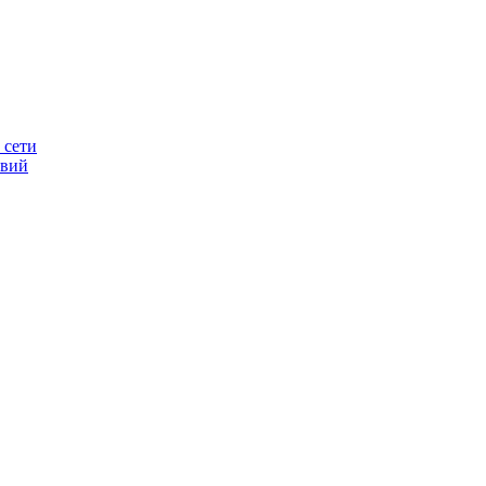
 сети
овий