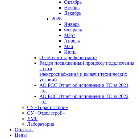
Октябрь
Ноябрь
Декабрь
2026
Январь
Февраль
Март
Апрель
Май
Июнь
Отчеты по тарифной смете
Раздел посвященный процессу подключения
к сети
электроснабжения и выдачи технических
условий
АО РСС Отчет об исполнении ТС за 2021
год
АО РСС Отчет об исполнении ТС за 2022
год
СУ «Горжилстрой»
СУ «Отделстрой»
УМР
Лаборатория
Объекты
Цены