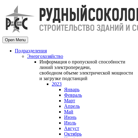
Open Menu
Подразделения
Энергохозяйство
Информация о пропускной способности
линий электропередачи,
свободном объеме электрической мощности
и загрузке подстанций
2023
Январь
Февраль
Март
Апрель
Май
Июнь
Июль
Август
Октябрь