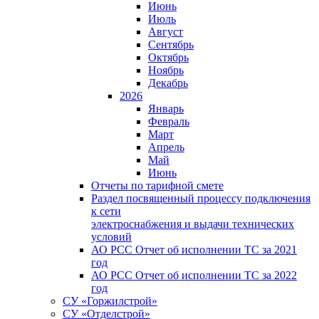
Июнь
Июль
Август
Сентябрь
Октябрь
Ноябрь
Декабрь
2026
Январь
Февраль
Март
Апрель
Май
Июнь
Отчеты по тарифной смете
Раздел посвященный процессу подключения
к сети
электроснабжения и выдачи технических
условий
АО РСС Отчет об исполнении ТС за 2021
год
АО РСС Отчет об исполнении ТС за 2022
год
СУ «Горжилстрой»
СУ «Отделстрой»