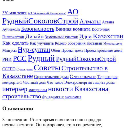
АО
330 млн тенге
АО "Алюминий Казахстана"
РудныйСоколовСтрой
Алматы
Астана
Безопасность
Ванная комната
Аулиеколь
Восточная
Казахстан
Дизайн
Идеи
Гипсокартон
Земельный участок
Как сделать
Как улучшить
Колесо обозрения
Костанай
Меморандум
Нур-султан
Минусы
Обои
Проект дома
Проектирование дома
Рудный
РСС
РудныйСоколовСтрой
РИИ
Советы
Строительство в
ССГПО
Сдача дома
Казахстане
С чего начать
Строительство дома
Территория
комфорта-1
Частный дом
Что такое
Электроэнергия
защита дома
новости Казахстана
интерьер
материалы
строительство
фундамент
экономия
О компании
За последние 15 лет время изменило наш город до
неузнаваемости. Он похорошел, стал современнее,