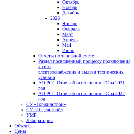
Октябрь
Ноябрь
Декабрь
2026
Январь
Февраль
Март
Апрель
Май
Июнь
Отчеты по тарифной смете
Раздел посвященный процессу подключения
к сети
электроснабжения и выдачи технических
условий
АО РСС Отчет об исполнении ТС за 2021
год
АО РСС Отчет об исполнении ТС за 2022
год
СУ «Горжилстрой»
СУ «Отделстрой»
УМР
Лаборатория
Объекты
Цены