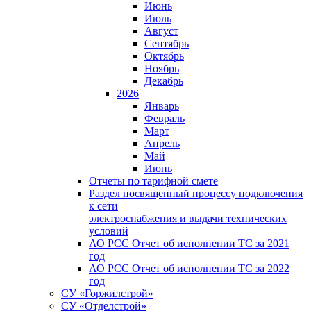
Июнь
Июль
Август
Сентябрь
Октябрь
Ноябрь
Декабрь
2026
Январь
Февраль
Март
Апрель
Май
Июнь
Отчеты по тарифной смете
Раздел посвященный процессу подключения
к сети
электроснабжения и выдачи технических
условий
АО РСС Отчет об исполнении ТС за 2021
год
АО РСС Отчет об исполнении ТС за 2022
год
СУ «Горжилстрой»
СУ «Отделстрой»