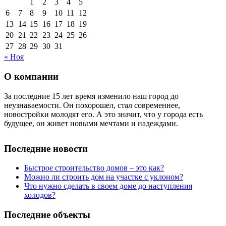
1
2
3
4
5
6
7
8
9
10
11
12
13
14
15
16
17
18
19
20
21
22
23
24
25
26
27
28
29
30
31
« Ноя
О компании
За последние 15 лет время изменило наш город до
неузнаваемости. Он похорошел, стал современнее,
новостройки молодят его. А это значит, что у города есть
будущее, он живет новыми мечтами и надеждами.
Последние новости
Быстрое строительство домов – это как?
Можно ли строить дом на участке с уклоном?
Что нужно сделать в своем доме до наступления
холодов?
Последние объекты