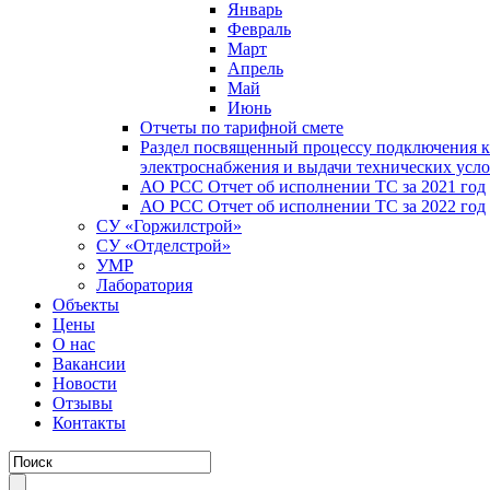
Январь
Февраль
Март
Апрель
Май
Июнь
Отчеты по тарифной смете
Раздел посвященный процессу подключения к
электроснабжения и выдачи технических усл
АО РСС Отчет об исполнении ТС за 2021 год
АО РСС Отчет об исполнении ТС за 2022 год
СУ «Горжилстрой»
СУ «Отделстрой»
УМР
Лаборатория
Объекты
Цены
О нас
Вакансии
Новости
Отзывы
Контакты