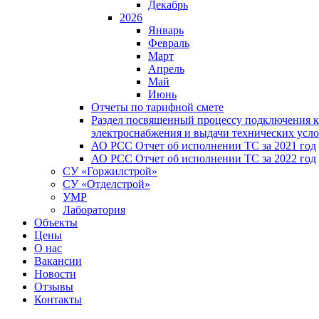
Декабрь
2026
Январь
Февраль
Март
Апрель
Май
Июнь
Отчеты по тарифной смете
Раздел посвященный процессу подключения к
электроснабжения и выдачи технических усл
АО РСС Отчет об исполнении ТС за 2021 год
АО РСС Отчет об исполнении ТС за 2022 год
СУ «Горжилстрой»
СУ «Отделстрой»
УМР
Лаборатория
Объекты
Цены
О нас
Вакансии
Новости
Отзывы
Контакты