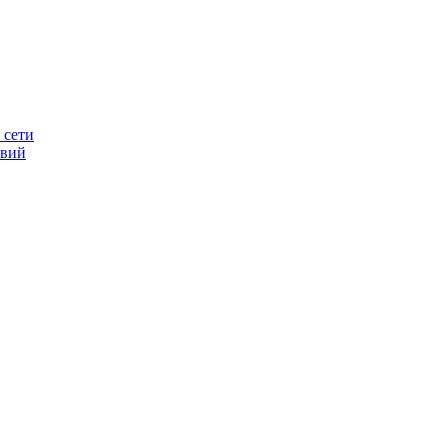
 сети
овий