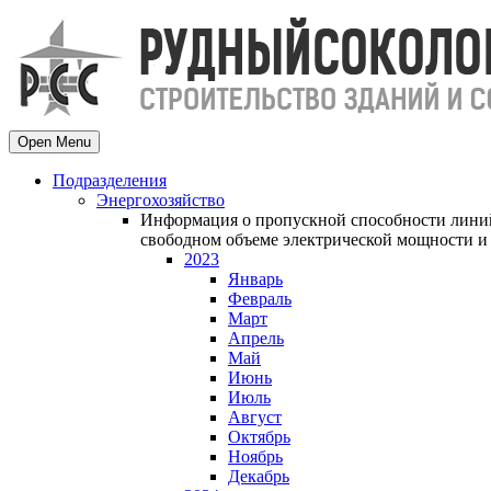
Open Menu
Подразделения
Энергохозяйство
Информация о пропускной способности линий
свободном объеме электрической мощности и 
2023
Январь
Февраль
Март
Апрель
Май
Июнь
Июль
Август
Октябрь
Ноябрь
Декабрь