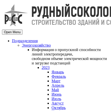
Open Menu
Подразделения
Энергохозяйство
Информация о пропускной способности
линий электропередачи,
свободном объеме электрической мощности
и загрузке подстанций
2023
Январь
Февраль
Март
Апрель
Май
Июнь
Июль
Август
Октябрь