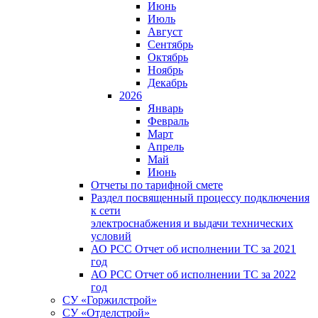
Июнь
Июль
Август
Сентябрь
Октябрь
Ноябрь
Декабрь
2026
Январь
Февраль
Март
Апрель
Май
Июнь
Отчеты по тарифной смете
Раздел посвященный процессу подключения
к сети
электроснабжения и выдачи технических
условий
АО РСС Отчет об исполнении ТС за 2021
год
АО РСС Отчет об исполнении ТС за 2022
год
СУ «Горжилстрой»
СУ «Отделстрой»