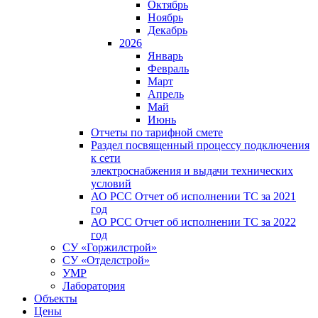
Октябрь
Ноябрь
Декабрь
2026
Январь
Февраль
Март
Апрель
Май
Июнь
Отчеты по тарифной смете
Раздел посвященный процессу подключения
к сети
электроснабжения и выдачи технических
условий
АО РСС Отчет об исполнении ТС за 2021
год
АО РСС Отчет об исполнении ТС за 2022
год
СУ «Горжилстрой»
СУ «Отделстрой»
УМР
Лаборатория
Объекты
Цены