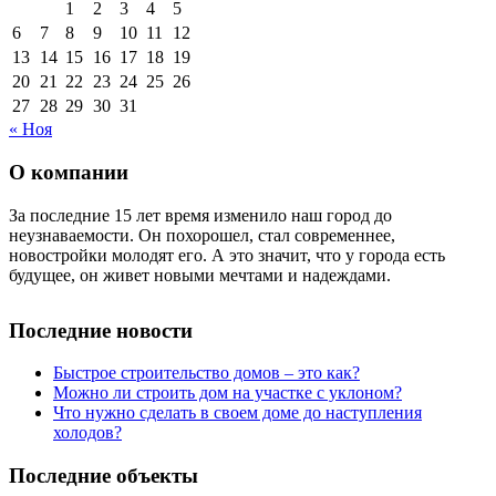
1
2
3
4
5
6
7
8
9
10
11
12
13
14
15
16
17
18
19
20
21
22
23
24
25
26
27
28
29
30
31
« Ноя
О компании
За последние 15 лет время изменило наш город до
неузнаваемости. Он похорошел, стал современнее,
новостройки молодят его. А это значит, что у города есть
будущее, он живет новыми мечтами и надеждами.
Последние новости
Быстрое строительство домов – это как?
Можно ли строить дом на участке с уклоном?
Что нужно сделать в своем доме до наступления
холодов?
Последние объекты