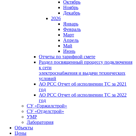
Октябрь
Ноябрь
Декабрь
2026
Январь
Февраль
Март
Апрель
Май
Июнь
Отчеты по тарифной смете
Раздел посвященный процессу подключения
к сети
электроснабжения и выдачи технических
условий
АО РСС Отчет об исполнении ТС за 2021
год
АО РСС Отчет об исполнении ТС за 2022
год
СУ «Горжилстрой»
СУ «Отделстрой»
УМР
Лаборатория
Объекты
Цены