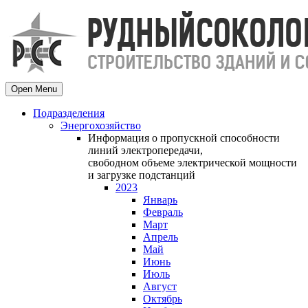
Open Menu
Подразделения
Энергохозяйство
Информация о пропускной способности
линий электропередачи,
свободном объеме электрической мощности
и загрузке подстанций
2023
Январь
Февраль
Март
Апрель
Май
Июнь
Июль
Август
Октябрь