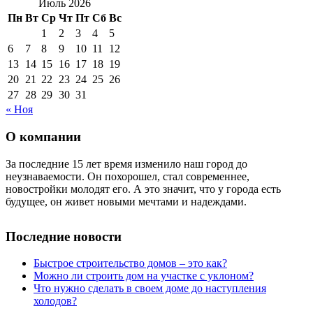
Июль 2026
Пн
Вт
Ср
Чт
Пт
Сб
Вс
1
2
3
4
5
6
7
8
9
10
11
12
13
14
15
16
17
18
19
20
21
22
23
24
25
26
27
28
29
30
31
« Ноя
О компании
За последние 15 лет время изменило наш город до
неузнаваемости. Он похорошел, стал современнее,
новостройки молодят его. А это значит, что у города есть
будущее, он живет новыми мечтами и надеждами.
Последние новости
Быстрое строительство домов – это как?
Можно ли строить дом на участке с уклоном?
Что нужно сделать в своем доме до наступления
холодов?