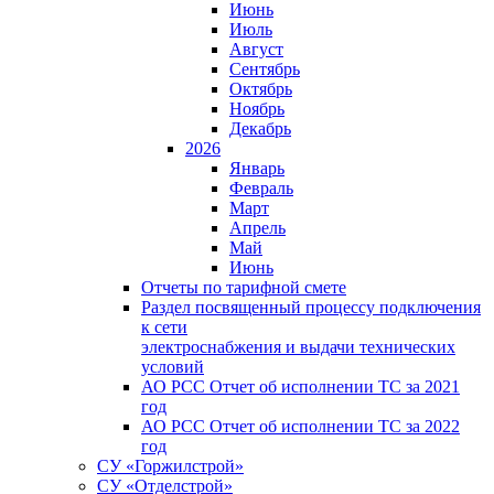
Июнь
Июль
Август
Сентябрь
Октябрь
Ноябрь
Декабрь
2026
Январь
Февраль
Март
Апрель
Май
Июнь
Отчеты по тарифной смете
Раздел посвященный процессу подключения
к сети
электроснабжения и выдачи технических
условий
АО РСС Отчет об исполнении ТС за 2021
год
АО РСС Отчет об исполнении ТС за 2022
год
СУ «Горжилстрой»
СУ «Отделстрой»