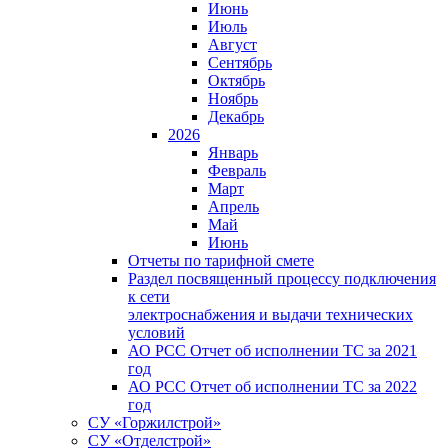
Июнь
Июль
Август
Сентябрь
Октябрь
Ноябрь
Декабрь
2026
Январь
Февраль
Март
Апрель
Май
Июнь
Отчеты по тарифной смете
Раздел посвященный процессу подключения
к сети
электроснабжения и выдачи технических
условий
АО РСС Отчет об исполнении ТС за 2021
год
АО РСС Отчет об исполнении ТС за 2022
год
СУ «Горжилстрой»
СУ «Отделстрой»