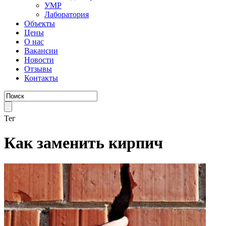
УМР
Лаборатория
Объекты
Цены
О нас
Вакансии
Новости
Отзывы
Контакты
Тег
Как заменить кирпич