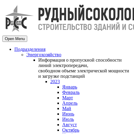
Open Menu
Подразделения
Энергохозяйство
Информация о пропускной способности
линий электропередачи,
свободном объеме электрической мощности
и загрузке подстанций
2023
Январь
Февраль
Март
Апрель
Май
Июнь
Июль
Август
Октябрь