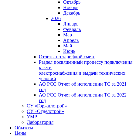
Октябрь
Ноябрь
Декабрь
2026
Январь
Февраль
Март
Апрель
Май
Июнь
Отчеты по тарифной смете
Раздел посвященный процессу подключения
к сети
электроснабжения и выдачи технических
условий
АО РСС Отчет об исполнении ТС за 2021
год
АО РСС Отчет об исполнении ТС за 2022
год
СУ «Горжилстрой»
СУ «Отделстрой»
УМР
Лаборатория
Объекты
Цены