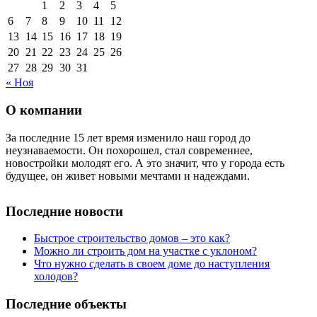
1
2
3
4
5
6
7
8
9
10
11
12
13
14
15
16
17
18
19
20
21
22
23
24
25
26
27
28
29
30
31
« Ноя
О компании
За последние 15 лет время изменило наш город до
неузнаваемости. Он похорошел, стал современнее,
новостройки молодят его. А это значит, что у города есть
будущее, он живет новыми мечтами и надеждами.
Последние новости
Быстрое строительство домов – это как?
Можно ли строить дом на участке с уклоном?
Что нужно сделать в своем доме до наступления
холодов?
Последние объекты