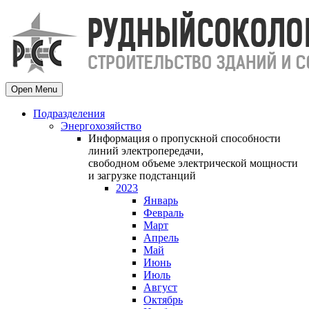
Open Menu
Подразделения
Энергохозяйство
Информация о пропускной способности
линий электропередачи,
свободном объеме электрической мощности
и загрузке подстанций
2023
Январь
Февраль
Март
Апрель
Май
Июнь
Июль
Август
Октябрь