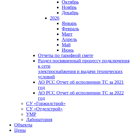
Октябрь
Ноябрь
Декабрь
2026
Январь
Февраль
Март
Апрель
Май
Июнь
Отчеты по тарифной смете
Раздел посвященный процессу подключения
к сети
электроснабжения и выдачи технических
условий
АО РСС Отчет об исполнении ТС за 2021
год
АО РСС Отчет об исполнении ТС за 2022
год
СУ «Горжилстрой»
СУ «Отделстрой»
УМР
Лаборатория
Объекты
Цены