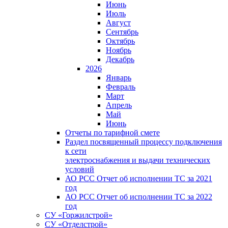
Июнь
Июль
Август
Сентябрь
Октябрь
Ноябрь
Декабрь
2026
Январь
Февраль
Март
Апрель
Май
Июнь
Отчеты по тарифной смете
Раздел посвященный процессу подключения
к сети
электроснабжения и выдачи технических
условий
АО РСС Отчет об исполнении ТС за 2021
год
АО РСС Отчет об исполнении ТС за 2022
год
СУ «Горжилстрой»
СУ «Отделстрой»