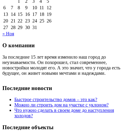
1
2
3
4
5
6
7
8
9
10
11
12
13
14
15
16
17
18
19
20
21
22
23
24
25
26
27
28
29
30
31
« Ноя
О компании
За последние 15 лет время изменило наш город до
неузнаваемости. Он похорошел, стал современнее,
новостройки молодят его. А это значит, что у города есть
будущее, он живет новыми мечтами и надеждами.
Последние новости
Быстрое строительство домов – это как?
Можно ли строить дом на участке с уклоном?
Что нужно сделать в своем доме до наступления
холодов?
Последние объекты