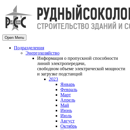
Open Menu
Подразделения
Энергохозяйство
Информация о пропускной способности
линий электропередачи,
свободном объеме электрической мощности
и загрузке подстанций
2023
Январь
Февраль
Март
Апрель
Май
Июнь
Июль
Август
Октябрь