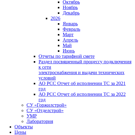
Октябрь
Ноябрь
Декабрь
2026
Январь
Февраль
Март
Апрель
Май
Июнь
Отчеты по тарифной смете
Раздел посвященный процессу подключения
к сети
электроснабжения и выдачи технических
условий
АО РСС Отчет об исполнении ТС за 2021
год
АО РСС Отчет об исполнении ТС за 2022
год
СУ «Горжилстрой»
СУ «Отделстрой»
УМР
Лаборатория
Объекты
Цены