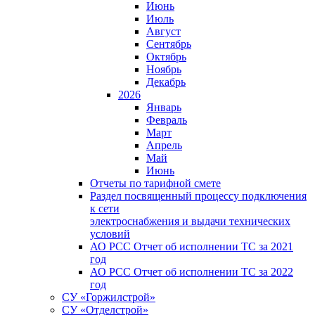
Июнь
Июль
Август
Сентябрь
Октябрь
Ноябрь
Декабрь
2026
Январь
Февраль
Март
Апрель
Май
Июнь
Отчеты по тарифной смете
Раздел посвященный процессу подключения
к сети
электроснабжения и выдачи технических
условий
АО РСС Отчет об исполнении ТС за 2021
год
АО РСС Отчет об исполнении ТС за 2022
год
СУ «Горжилстрой»
СУ «Отделстрой»