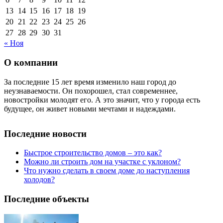
13
14
15
16
17
18
19
20
21
22
23
24
25
26
27
28
29
30
31
« Ноя
О компании
За последние 15 лет время изменило наш город до
неузнаваемости. Он похорошел, стал современнее,
новостройки молодят его. А это значит, что у города есть
будущее, он живет новыми мечтами и надеждами.
Последние новости
Быстрое строительство домов – это как?
Можно ли строить дом на участке с уклоном?
Что нужно сделать в своем доме до наступления
холодов?
Последние объекты