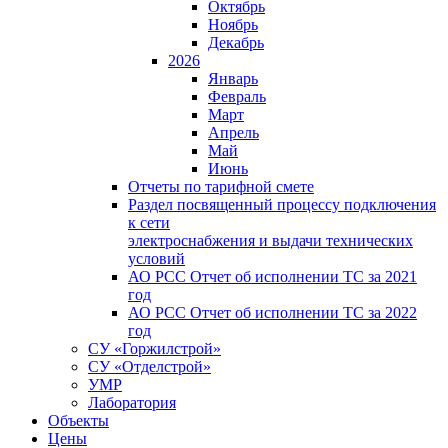
Октябрь
Ноябрь
Декабрь
2026
Январь
Февраль
Март
Апрель
Май
Июнь
Отчеты по тарифной смете
Раздел посвященный процессу подключения
к сети
электроснабжения и выдачи технических
условий
АО РСС Отчет об исполнении ТС за 2021
год
АО РСС Отчет об исполнении ТС за 2022
год
СУ «Горжилстрой»
СУ «Отделстрой»
УМР
Лаборатория
Объекты
Цены