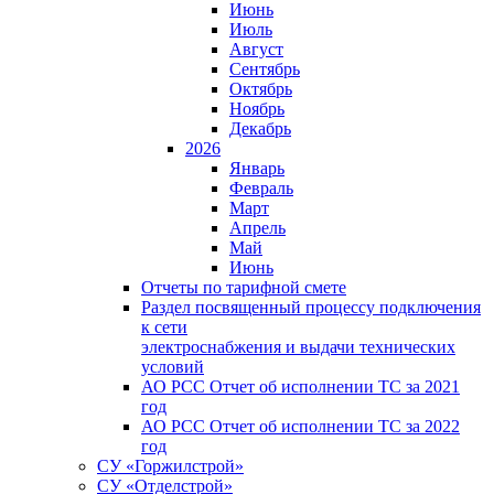
Июнь
Июль
Август
Сентябрь
Октябрь
Ноябрь
Декабрь
2026
Январь
Февраль
Март
Апрель
Май
Июнь
Отчеты по тарифной смете
Раздел посвященный процессу подключения
к сети
электроснабжения и выдачи технических
условий
АО РСС Отчет об исполнении ТС за 2021
год
АО РСС Отчет об исполнении ТС за 2022
год
СУ «Горжилстрой»
СУ «Отделстрой»