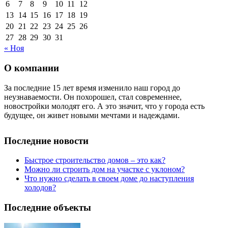
6
7
8
9
10
11
12
13
14
15
16
17
18
19
20
21
22
23
24
25
26
27
28
29
30
31
« Ноя
О компании
За последние 15 лет время изменило наш город до
неузнаваемости. Он похорошел, стал современнее,
новостройки молодят его. А это значит, что у города есть
будущее, он живет новыми мечтами и надеждами.
Последние новости
Быстрое строительство домов – это как?
Можно ли строить дом на участке с уклоном?
Что нужно сделать в своем доме до наступления
холодов?
Последние объекты