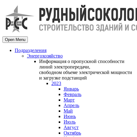
Open Menu
Подразделения
Энергохозяйство
Информация о пропускной способности
линий электропередачи,
свободном объеме электрической мощности
и загрузке подстанций
2023
Январь
Февраль
Март
Апрель
Май
Июнь
Июль
Август
Октябрь