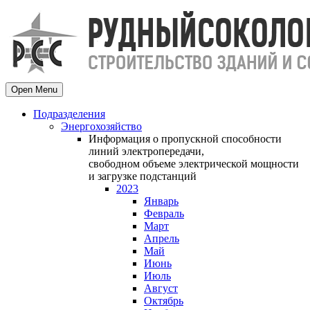
Open Menu
Подразделения
Энергохозяйство
Информация о пропускной способности
линий электропередачи,
свободном объеме электрической мощности
и загрузке подстанций
2023
Январь
Февраль
Март
Апрель
Май
Июнь
Июль
Август
Октябрь