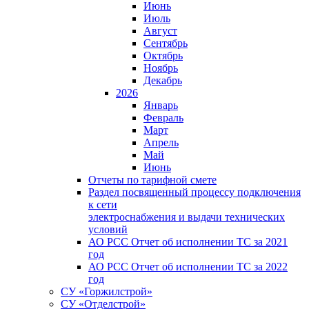
Июнь
Июль
Август
Сентябрь
Октябрь
Ноябрь
Декабрь
2026
Январь
Февраль
Март
Апрель
Май
Июнь
Отчеты по тарифной смете
Раздел посвященный процессу подключения
к сети
электроснабжения и выдачи технических
условий
АО РСС Отчет об исполнении ТС за 2021
год
АО РСС Отчет об исполнении ТС за 2022
год
СУ «Горжилстрой»
СУ «Отделстрой»