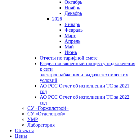
Октябрь
Ноябрь
Декабрь
2026
Январь
Февраль
Март
Апрель
Май
Июнь
Отчеты по тарифной смете
Раздел посвященный процессу подключения
к сети
электроснабжения и выдачи технических
условий
АО РСС Отчет об исполнении ТС за 2021
год
АО РСС Отчет об исполнении ТС за 2022
год
СУ «Горжилстрой»
СУ «Отделстрой»
УМР
Лаборатория
Объекты
Цены