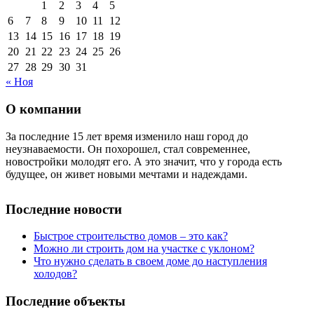
1
2
3
4
5
6
7
8
9
10
11
12
13
14
15
16
17
18
19
20
21
22
23
24
25
26
27
28
29
30
31
« Ноя
О компании
За последние 15 лет время изменило наш город до
неузнаваемости. Он похорошел, стал современнее,
новостройки молодят его. А это значит, что у города есть
будущее, он живет новыми мечтами и надеждами.
Последние новости
Быстрое строительство домов – это как?
Можно ли строить дом на участке с уклоном?
Что нужно сделать в своем доме до наступления
холодов?
Последние объекты