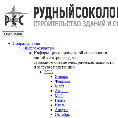
Open Menu
Подразделения
Энергохозяйство
Информация о пропускной способности
линий электропередачи,
свободном объеме электрической мощности
и загрузке подстанций
2023
Январь
Февраль
Март
Апрель
Май
Июнь
Июль
Август
Октябрь