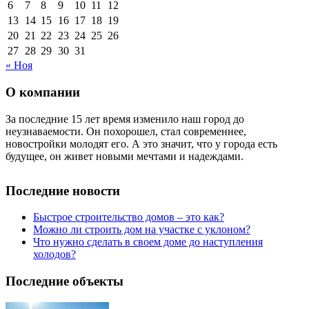
6
7
8
9
10
11
12
13
14
15
16
17
18
19
20
21
22
23
24
25
26
27
28
29
30
31
« Ноя
О компании
За последние 15 лет время изменило наш город до
неузнаваемости. Он похорошел, стал современнее,
новостройки молодят его. А это значит, что у города есть
будущее, он живет новыми мечтами и надеждами.
Последние новости
Быстрое строительство домов – это как?
Можно ли строить дом на участке с уклоном?
Что нужно сделать в своем доме до наступления
холодов?
Последние объекты