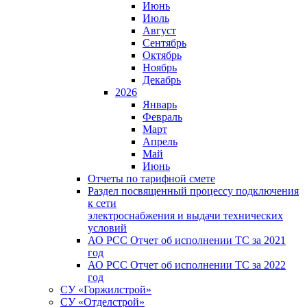
Июнь
Июль
Август
Сентябрь
Октябрь
Ноябрь
Декабрь
2026
Январь
Февраль
Март
Апрель
Май
Июнь
Отчеты по тарифной смете
Раздел посвященный процессу подключения
к сети
электроснабжения и выдачи технических
условий
АО РСС Отчет об исполнении ТС за 2021
год
АО РСС Отчет об исполнении ТС за 2022
год
СУ «Горжилстрой»
СУ «Отделстрой»