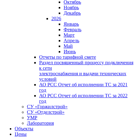
Октябрь
Ноябрь
Декабрь
2026
Январь
Февраль
Март
Апрель
Май
Июнь
Отчеты по тарифной смете
Раздел посвященный процессу подключения
к сети
электроснабжения и выдачи технических
условий
АО РСС Отчет об исполнении ТС за 2021
год
АО РСС Отчет об исполнении ТС за 2022
год
СУ «Горжилстрой»
СУ «Отделстрой»
УМР
Лаборатория
Объекты
Цены