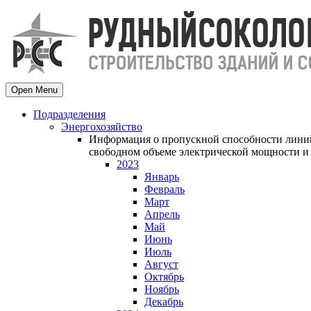
Open Menu
Подразделения
Энергохозяйство
Информация о пропускной способности линий
свободном объеме электрической мощности и 
2023
Январь
Февраль
Март
Апрель
Май
Июнь
Июль
Август
Октябрь
Ноябрь
Декабрь