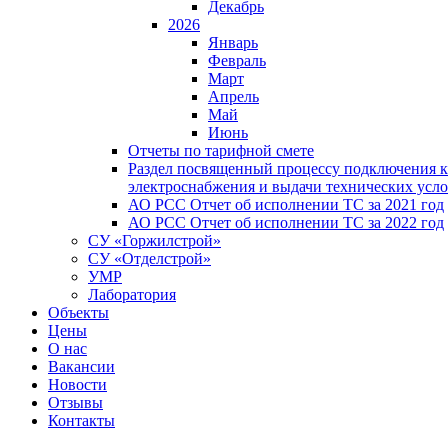
Декабрь
2026
Январь
Февраль
Март
Апрель
Май
Июнь
Отчеты по тарифной смете
Раздел посвященный процессу подключения к
электроснабжения и выдачи технических усл
АО РСС Отчет об исполнении ТС за 2021 год
АО РСС Отчет об исполнении ТС за 2022 год
СУ «Горжилстрой»
СУ «Отделстрой»
УМР
Лаборатория
Объекты
Цены
О нас
Вакансии
Новости
Отзывы
Контакты