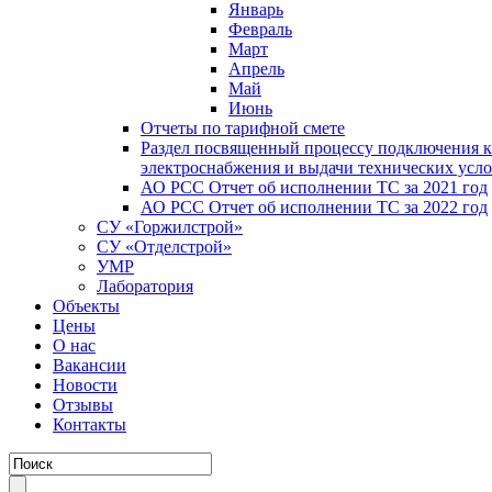
Январь
Февраль
Март
Апрель
Май
Июнь
Отчеты по тарифной смете
Раздел посвященный процессу подключения к
электроснабжения и выдачи технических усл
АО РСС Отчет об исполнении ТС за 2021 год
АО РСС Отчет об исполнении ТС за 2022 год
СУ «Горжилстрой»
СУ «Отделстрой»
УМР
Лаборатория
Объекты
Цены
О нас
Вакансии
Новости
Отзывы
Контакты