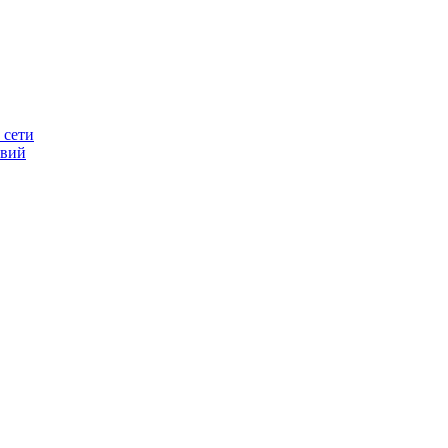
 сети
овий