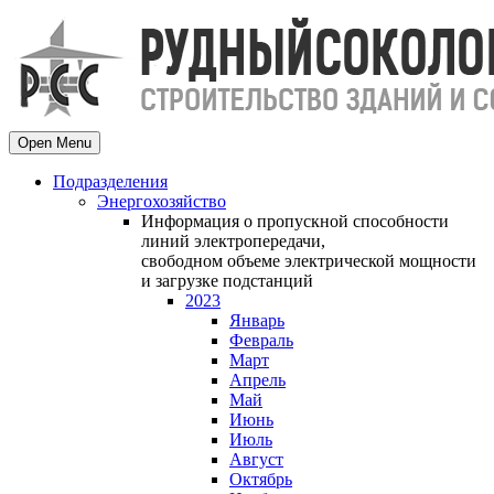
Open Menu
Подразделения
Энергохозяйство
Информация о пропускной способности
линий электропередачи,
свободном объеме электрической мощности
и загрузке подстанций
2023
Январь
Февраль
Март
Апрель
Май
Июнь
Июль
Август
Октябрь