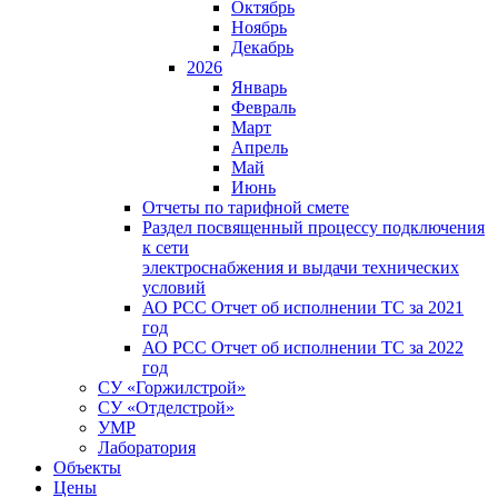
Октябрь
Ноябрь
Декабрь
2026
Январь
Февраль
Март
Апрель
Май
Июнь
Отчеты по тарифной смете
Раздел посвященный процессу подключения
к сети
электроснабжения и выдачи технических
условий
АО РСС Отчет об исполнении ТС за 2021
год
АО РСС Отчет об исполнении ТС за 2022
год
СУ «Горжилстрой»
СУ «Отделстрой»
УМР
Лаборатория
Объекты
Цены