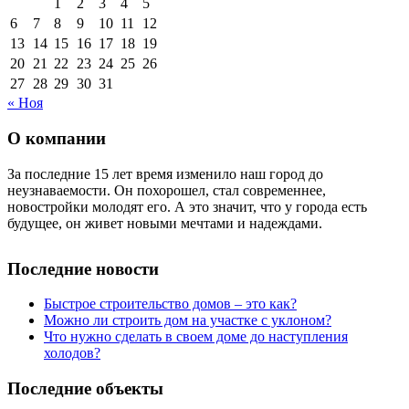
1
2
3
4
5
6
7
8
9
10
11
12
13
14
15
16
17
18
19
20
21
22
23
24
25
26
27
28
29
30
31
« Ноя
О компании
За последние 15 лет время изменило наш город до
неузнаваемости. Он похорошел, стал современнее,
новостройки молодят его. А это значит, что у города есть
будущее, он живет новыми мечтами и надеждами.
Последние новости
Быстрое строительство домов – это как?
Можно ли строить дом на участке с уклоном?
Что нужно сделать в своем доме до наступления
холодов?
Последние объекты