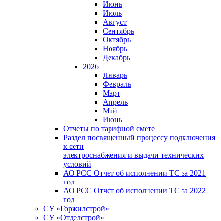
Июнь
Июль
Август
Сентябрь
Октябрь
Ноябрь
Декабрь
2026
Январь
Февраль
Март
Апрель
Май
Июнь
Отчеты по тарифной смете
Раздел посвященный процессу подключения
к сети
электроснабжения и выдачи технических
условий
АО РСС Отчет об исполнении ТС за 2021
год
АО РСС Отчет об исполнении ТС за 2022
год
СУ «Горжилстрой»
СУ «Отделстрой»