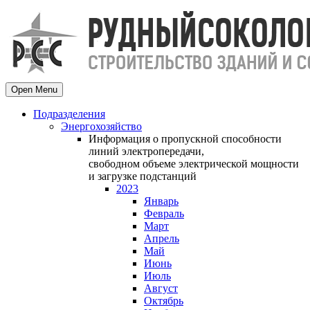
Open Menu
Подразделения
Энергохозяйство
Информация о пропускной способности
линий электропередачи,
свободном объеме электрической мощности
и загрузке подстанций
2023
Январь
Февраль
Март
Апрель
Май
Июнь
Июль
Август
Октябрь