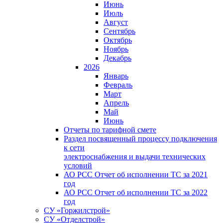
Июнь
Июль
Август
Сентябрь
Октябрь
Ноябрь
Декабрь
2026
Январь
Февраль
Март
Апрель
Май
Июнь
Отчеты по тарифной смете
Раздел посвященный процессу подключения
к сети
электроснабжения и выдачи технических
условий
АО РСС Отчет об исполнении ТС за 2021
год
АО РСС Отчет об исполнении ТС за 2022
год
СУ «Горжилстрой»
СУ «Отделстрой»