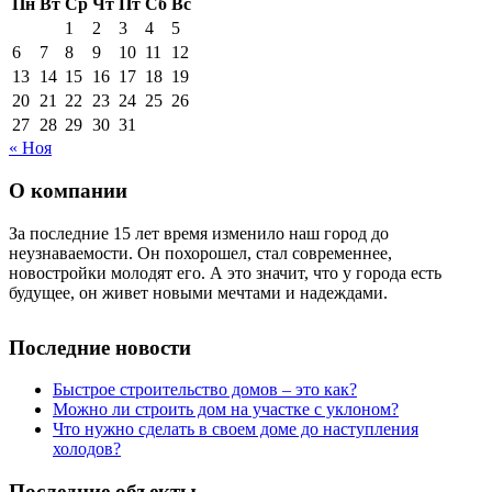
Пн
Вт
Ср
Чт
Пт
Сб
Вс
1
2
3
4
5
6
7
8
9
10
11
12
13
14
15
16
17
18
19
20
21
22
23
24
25
26
27
28
29
30
31
« Ноя
О компании
За последние 15 лет время изменило наш город до
неузнаваемости. Он похорошел, стал современнее,
новостройки молодят его. А это значит, что у города есть
будущее, он живет новыми мечтами и надеждами.
Последние новости
Быстрое строительство домов – это как?
Можно ли строить дом на участке с уклоном?
Что нужно сделать в своем доме до наступления
холодов?
Последние объекты