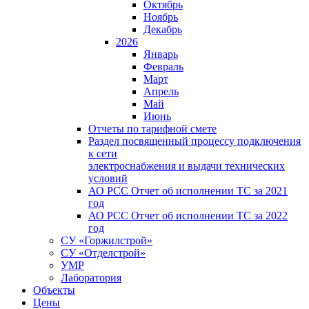
Октябрь
Ноябрь
Декабрь
2026
Январь
Февраль
Март
Апрель
Май
Июнь
Отчеты по тарифной смете
Раздел посвященный процессу подключения
к сети
электроснабжения и выдачи технических
условий
АО РСС Отчет об исполнении ТС за 2021
год
АО РСС Отчет об исполнении ТС за 2022
год
СУ «Горжилстрой»
СУ «Отделстрой»
УМР
Лаборатория
Объекты
Цены