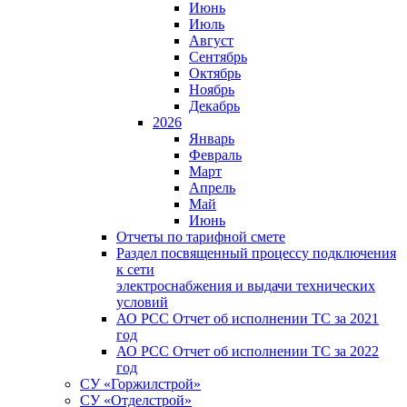
Июнь
Июль
Август
Сентябрь
Октябрь
Ноябрь
Декабрь
2026
Январь
Февраль
Март
Апрель
Май
Июнь
Отчеты по тарифной смете
Раздел посвященный процессу подключения
к сети
электроснабжения и выдачи технических
условий
АО РСС Отчет об исполнении ТС за 2021
год
АО РСС Отчет об исполнении ТС за 2022
год
СУ «Горжилстрой»
СУ «Отделстрой»