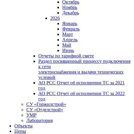
Октябрь
Ноябрь
Декабрь
2026
Январь
Февраль
Март
Апрель
Май
Июнь
Отчеты по тарифной смете
Раздел посвященный процессу подключения
к сети
электроснабжения и выдачи технических
условий
АО РСС Отчет об исполнении ТС за 2021
год
АО РСС Отчет об исполнении ТС за 2022
год
СУ «Горжилстрой»
СУ «Отделстрой»
УМР
Лаборатория
Объекты
Цены