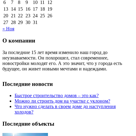
6
7
8
9
10
11
12
13
14
15
16
17
18
19
20
21
22
23
24
25
26
27
28
29
30
31
« Ноя
О компании
За последние 15 лет время изменило наш город до
неузнаваемости. Он похорошел, стал современнее,
новостройки молодят его. А это значит, что у города есть
будущее, он живет новыми мечтами и надеждами.
Последние новости
Быстрое строительство домов – это как?
Можно ли строить дом на участке с уклоном?
Что нужно сделать в своем доме до наступления
холодов?
Последние объекты