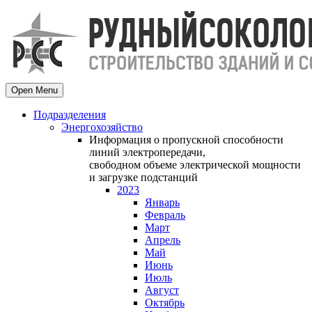
Open Menu
Подразделения
Энергохозяйство
Информация о пропускной способности
линий электропередачи,
свободном объеме электрической мощности
и загрузке подстанций
2023
Январь
Февраль
Март
Апрель
Май
Июнь
Июль
Август
Октябрь