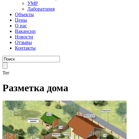
УМР
Лаборатория
Объекты
Цены
О нас
Вакансии
Новости
Отзывы
Контакты
Тег
Разметка дома