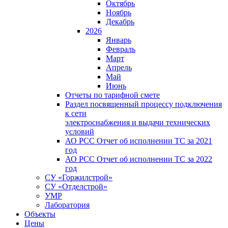
Октябрь
Ноябрь
Декабрь
2026
Январь
Февраль
Март
Апрель
Май
Июнь
Отчеты по тарифной смете
Раздел посвященный процессу подключения
к сети
электроснабжения и выдачи технических
условий
АО РСС Отчет об исполнении ТС за 2021
год
АО РСС Отчет об исполнении ТС за 2022
год
СУ «Горжилстрой»
СУ «Отделстрой»
УМР
Лаборатория
Объекты
Цены