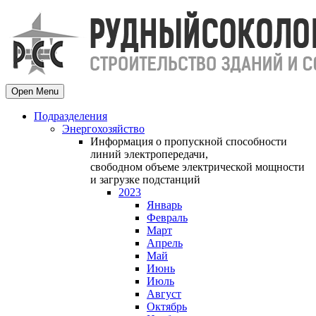
Open Menu
Подразделения
Энергохозяйство
Информация о пропускной способности
линий электропередачи,
свободном объеме электрической мощности
и загрузке подстанций
2023
Январь
Февраль
Март
Апрель
Май
Июнь
Июль
Август
Октябрь