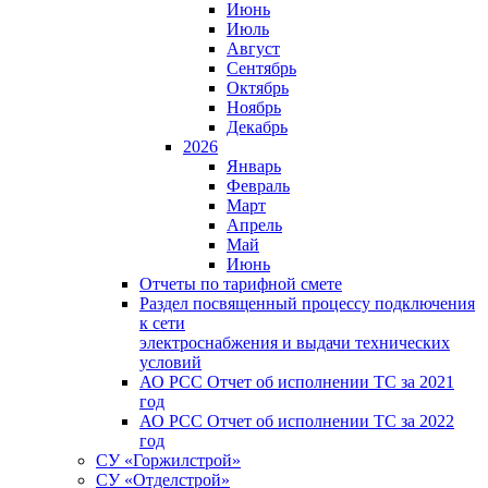
Июнь
Июль
Август
Сентябрь
Октябрь
Ноябрь
Декабрь
2026
Январь
Февраль
Март
Апрель
Май
Июнь
Отчеты по тарифной смете
Раздел посвященный процессу подключения
к сети
электроснабжения и выдачи технических
условий
АО РСС Отчет об исполнении ТС за 2021
год
АО РСС Отчет об исполнении ТС за 2022
год
СУ «Горжилстрой»
СУ «Отделстрой»