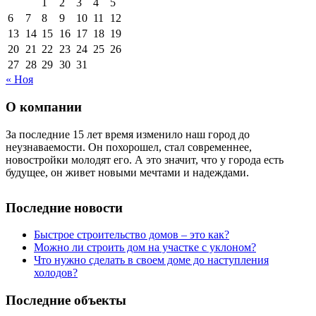
1
2
3
4
5
6
7
8
9
10
11
12
13
14
15
16
17
18
19
20
21
22
23
24
25
26
27
28
29
30
31
« Ноя
О компании
За последние 15 лет время изменило наш город до
неузнаваемости. Он похорошел, стал современнее,
новостройки молодят его. А это значит, что у города есть
будущее, он живет новыми мечтами и надеждами.
Последние новости
Быстрое строительство домов – это как?
Можно ли строить дом на участке с уклоном?
Что нужно сделать в своем доме до наступления
холодов?
Последние объекты