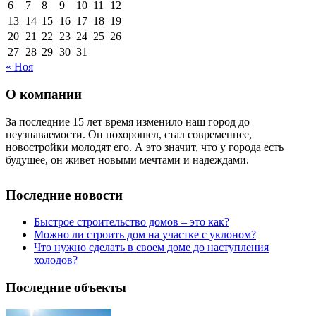
6
7
8
9
10
11
12
13
14
15
16
17
18
19
20
21
22
23
24
25
26
27
28
29
30
31
« Ноя
О компании
За последние 15 лет время изменило наш город до
неузнаваемости. Он похорошел, стал современнее,
новостройки молодят его. А это значит, что у города есть
будущее, он живет новыми мечтами и надеждами.
Последние новости
Быстрое строительство домов – это как?
Можно ли строить дом на участке с уклоном?
Что нужно сделать в своем доме до наступления
холодов?
Последние объекты