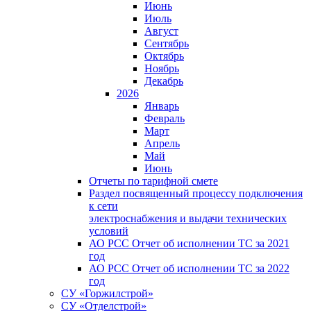
Июнь
Июль
Август
Сентябрь
Октябрь
Ноябрь
Декабрь
2026
Январь
Февраль
Март
Апрель
Май
Июнь
Отчеты по тарифной смете
Раздел посвященный процессу подключения
к сети
электроснабжения и выдачи технических
условий
АО РСС Отчет об исполнении ТС за 2021
год
АО РСС Отчет об исполнении ТС за 2022
год
СУ «Горжилстрой»
СУ «Отделстрой»