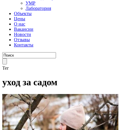
УМР
Лаборатория
Объекты
Цены
О нас
Вакансии
Новости
Отзывы
Контакты
Тег
уход за садом