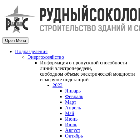
Open Menu
Подразделения
Энергохозяйство
Информация о пропускной способности
линий электропередачи,
свободном объеме электрической мощности
и загрузке подстанций
2023
Январь
Февраль
Март
Апрель
Май
Июнь
Июль
Август
Октябрь