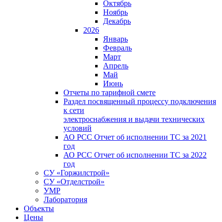
Октябрь
Ноябрь
Декабрь
2026
Январь
Февраль
Март
Апрель
Май
Июнь
Отчеты по тарифной смете
Раздел посвященный процессу подключения
к сети
электроснабжения и выдачи технических
условий
АО РСС Отчет об исполнении ТС за 2021
год
АО РСС Отчет об исполнении ТС за 2022
год
СУ «Горжилстрой»
СУ «Отделстрой»
УМР
Лаборатория
Объекты
Цены