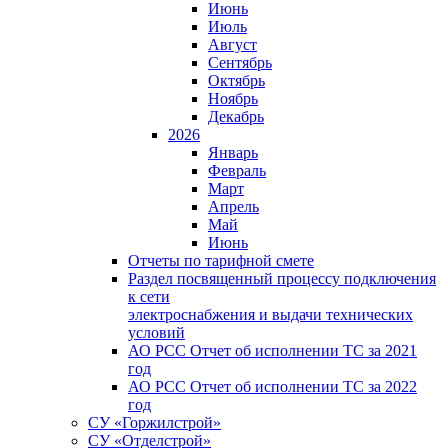
Июнь
Июль
Август
Сентябрь
Октябрь
Ноябрь
Декабрь
2026
Январь
Февраль
Март
Апрель
Май
Июнь
Отчеты по тарифной смете
Раздел посвященный процессу подключения
к сети
электроснабжения и выдачи технических
условий
АО РСС Отчет об исполнении ТС за 2021
год
АО РСС Отчет об исполнении ТС за 2022
год
СУ «Горжилстрой»
СУ «Отделстрой»