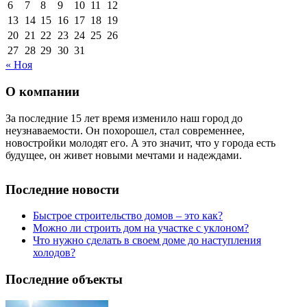
6
7
8
9
10
11
12
13
14
15
16
17
18
19
20
21
22
23
24
25
26
27
28
29
30
31
« Ноя
О компании
За последние 15 лет время изменило наш город до
неузнаваемости. Он похорошел, стал современнее,
новостройки молодят его. А это значит, что у города есть
будущее, он живет новыми мечтами и надеждами.
Последние новости
Быстрое строительство домов – это как?
Можно ли строить дом на участке с уклоном?
Что нужно сделать в своем доме до наступления
холодов?
Последние объекты