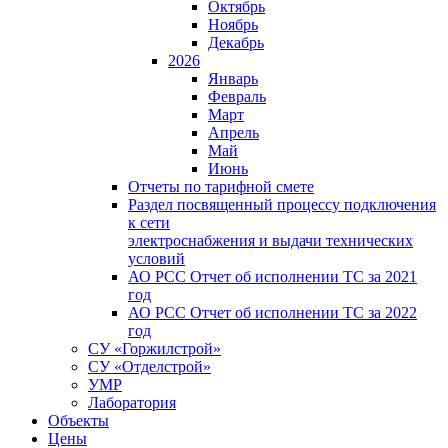
Октябрь
Ноябрь
Декабрь
2026
Январь
Февраль
Март
Апрель
Май
Июнь
Отчеты по тарифной смете
Раздел посвященный процессу подключения
к сети
электроснабжения и выдачи технических
условий
АО РСС Отчет об исполнении ТС за 2021
год
АО РСС Отчет об исполнении ТС за 2022
год
СУ «Горжилстрой»
СУ «Отделстрой»
УМР
Лаборатория
Объекты
Цены