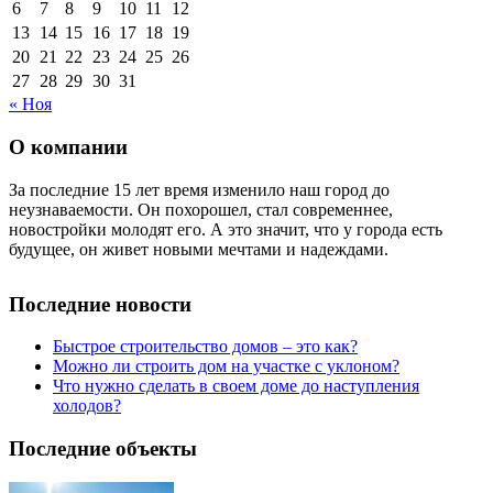
6
7
8
9
10
11
12
13
14
15
16
17
18
19
20
21
22
23
24
25
26
27
28
29
30
31
« Ноя
О компании
За последние 15 лет время изменило наш город до
неузнаваемости. Он похорошел, стал современнее,
новостройки молодят его. А это значит, что у города есть
будущее, он живет новыми мечтами и надеждами.
Последние новости
Быстрое строительство домов – это как?
Можно ли строить дом на участке с уклоном?
Что нужно сделать в своем доме до наступления
холодов?
Последние объекты