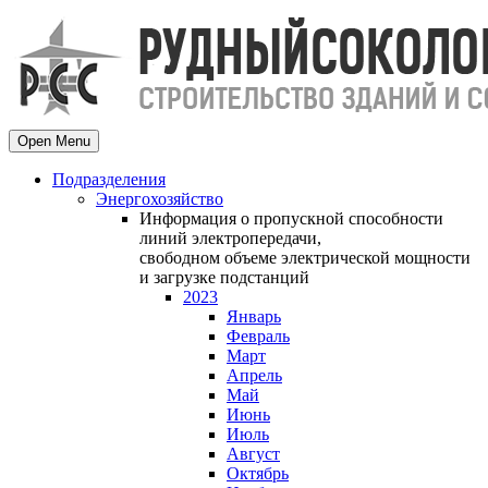
Open Menu
Подразделения
Энергохозяйство
Информация о пропускной способности
линий электропередачи,
свободном объеме электрической мощности
и загрузке подстанций
2023
Январь
Февраль
Март
Апрель
Май
Июнь
Июль
Август
Октябрь