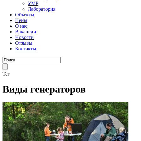
УМР
Лаборатория
Объекты
Цены
О нас
Вакансии
Новости
Отзывы
Контакты
Тег
Виды генераторов