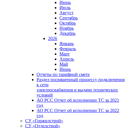
Июнь
Июль
Август
Сентябрь
Октябрь
Ноябрь
Декабрь
2026
Январь
Февраль
Март
Апрель
Май
Июнь
Отчеты по тарифной смете
Раздел посвященный процессу подключения
к сети
электроснабжения и выдачи технических
условий
АО РСС Отчет об исполнении ТС за 2021
год
АО РСС Отчет об исполнении ТС за 2022
год
СУ «Горжилстрой»
СУ «Отделстрой»