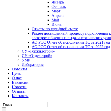
Январь
Февраль
Март
Апрель
Май
Июнь
Отчеты по тарифной смете
Раздел посвященный процессу подключения к
электроснабжения и выдачи технических усл
АО РСС Отчет об исполнении ТС за 2021 год
АО РСС Отчет об исполнении ТС за 2022 год
СУ «Горжилстрой»
СУ «Отделстрой»
УМР
Лаборатория
Объекты
Цены
О нас
Вакансии
Новости
Отзывы
Контакты