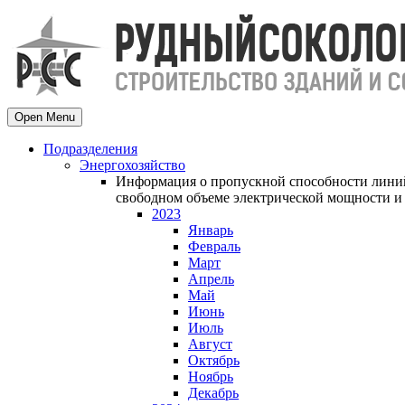
Open Menu
Подразделения
Энергохозяйство
Информация о пропускной способности линий
свободном объеме электрической мощности и 
2023
Январь
Февраль
Март
Апрель
Май
Июнь
Июль
Август
Октябрь
Ноябрь
Декабрь