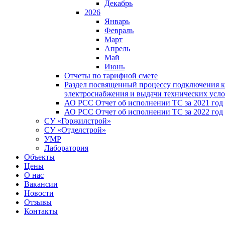
Декабрь
2026
Январь
Февраль
Март
Апрель
Май
Июнь
Отчеты по тарифной смете
Раздел посвященный процессу подключения к
электроснабжения и выдачи технических усл
АО РСС Отчет об исполнении ТС за 2021 год
АО РСС Отчет об исполнении ТС за 2022 год
СУ «Горжилстрой»
СУ «Отделстрой»
УМР
Лаборатория
Объекты
Цены
О нас
Вакансии
Новости
Отзывы
Контакты