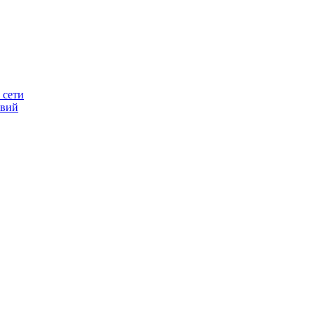
 сети
овий