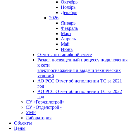
Октябрь
Ноябрь
Декабрь
2026
Январь
Февраль
Март
Апрель
Май
Июнь
Отчеты по тарифной смете
Раздел посвященный процессу подключения
к сети
электроснабжения и выдачи технических
условий
АО РСС Отчет об исполнении ТС за 2021
год
АО РСС Отчет об исполнении ТС за 2022
год
СУ «Горжилстрой»
СУ «Отделстрой»
УМР
Лаборатория
Объекты
Цены