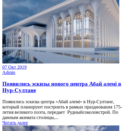
07 Окт 2019
Admin
Появились эскизы нового центра Абай әлемі в
Нур-Султане
Появились эскизы центра «Абай әлемі» в Нур-Султане,
который планируют построить в рамках празднования 175-
летия великого поэта, передает Рудныйсоколовстрой. По
данным акимата столицы,...
Читать далее