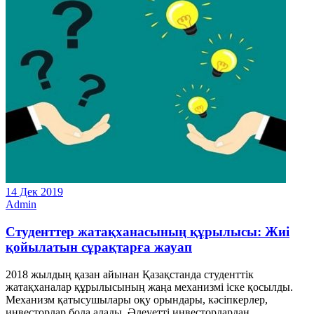
14 Дек 2019
Admin
Студенттер жатақханасының құрылысы: Жиі
қойылатын сұрақтарға жауап
2018 жылдың қазан айынан Қазақстанда студенттік
жатақханалар құрылысының жаңа механизмі іске қосылды.
Механизм қатысушылары оқу орындары, кәсіпкерлер,
инвесторлар бола алады. Әлеуетті инвесторлардан...