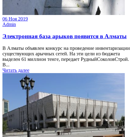
06 Ноя 2019
Admin
Электронная база арыков появится в Алматы
В Алматы объявлен конкурс на проведение инвентаризации
существующих арычных сетей. На эти цели из бюджета
выделен 61 миллион тенге, передает РудныйСоколовСтрой.
В...
Читать далее