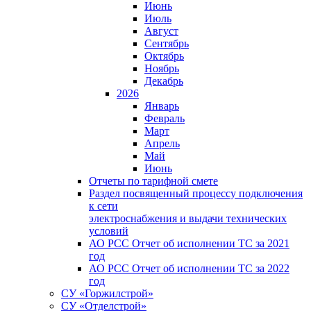
Июнь
Июль
Август
Сентябрь
Октябрь
Ноябрь
Декабрь
2026
Январь
Февраль
Март
Апрель
Май
Июнь
Отчеты по тарифной смете
Раздел посвященный процессу подключения
к сети
электроснабжения и выдачи технических
условий
АО РСС Отчет об исполнении ТС за 2021
год
АО РСС Отчет об исполнении ТС за 2022
год
СУ «Горжилстрой»
СУ «Отделстрой»