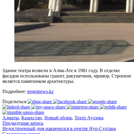
Здание театра возвели в Алма-Ате в 1981 году. В отделке
фасадов использованы гранит, ракушечник, мрамор. Строение
является памятником архитектуры.
Подробнее:
tengrinews.kz
Поделиться
Алматы
,
Казахстан
,
Новый облик
,
Театр Ауэзова
Предыдущая запись
Недостроенный дом накренился в центре Нур-Султана
Следующая запись