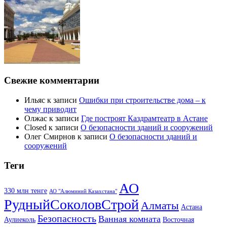
Свежие комментарии
Ильяс
к записи
Ошибки при строительстве дома – к
чему приводит
Олжас
к записи
Где построят Каздрамтеатр в Астане
Closed
к записи
О безопасности зданий и сооружений
Олег Смирнов
к записи
О безопасности зданий и
сооружений
Теги
АО
330 млн тенге
АО "Алюминий Казахстана"
РудныйСоколовСтрой
Алматы
Астана
Безопасность
Ванная комната
Аулиеколь
Восточная