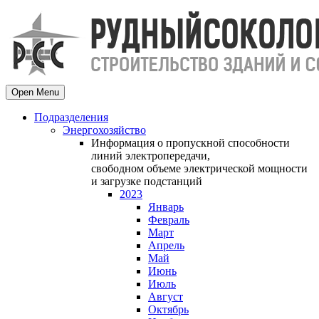
Open Menu
Подразделения
Энергохозяйство
Информация о пропускной способности
линий электропередачи,
свободном объеме электрической мощности
и загрузке подстанций
2023
Январь
Февраль
Март
Апрель
Май
Июнь
Июль
Август
Октябрь