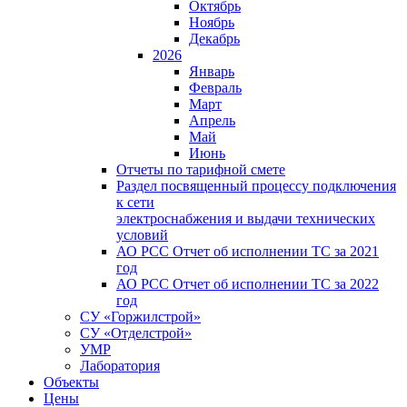
Октябрь
Ноябрь
Декабрь
2026
Январь
Февраль
Март
Апрель
Май
Июнь
Отчеты по тарифной смете
Раздел посвященный процессу подключения
к сети
электроснабжения и выдачи технических
условий
АО РСС Отчет об исполнении ТС за 2021
год
АО РСС Отчет об исполнении ТС за 2022
год
СУ «Горжилстрой»
СУ «Отделстрой»
УМР
Лаборатория
Объекты
Цены