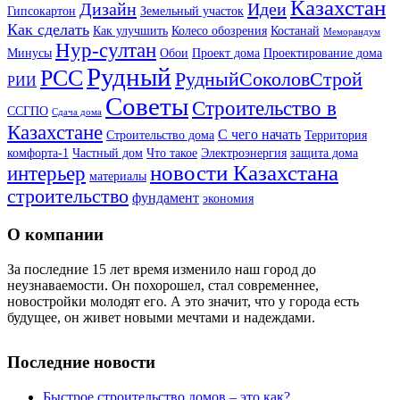
Казахстан
Дизайн
Идеи
Гипсокартон
Земельный участок
Как сделать
Как улучшить
Колесо обозрения
Костанай
Меморандум
Нур-султан
Минусы
Обои
Проект дома
Проектирование дома
Рудный
РСС
РудныйСоколовСтрой
РИИ
Советы
Строительство в
ССГПО
Сдача дома
Казахстане
С чего начать
Строительство дома
Территория
комфорта-1
Частный дом
Что такое
Электроэнергия
защита дома
новости Казахстана
интерьер
материалы
строительство
фундамент
экономия
О компании
За последние 15 лет время изменило наш город до
неузнаваемости. Он похорошел, стал современнее,
новостройки молодят его. А это значит, что у города есть
будущее, он живет новыми мечтами и надеждами.
Последние новости
Быстрое строительство домов – это как?