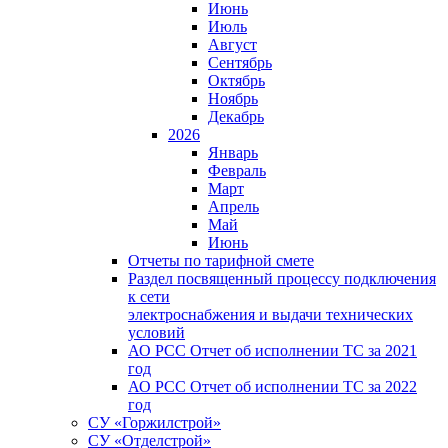
Июнь
Июль
Август
Сентябрь
Октябрь
Ноябрь
Декабрь
2026
Январь
Февраль
Март
Апрель
Май
Июнь
Отчеты по тарифной смете
Раздел посвященный процессу подключения
к сети
электроснабжения и выдачи технических
условий
АО РСС Отчет об исполнении ТС за 2021
год
АО РСС Отчет об исполнении ТС за 2022
год
СУ «Горжилстрой»
СУ «Отделстрой»