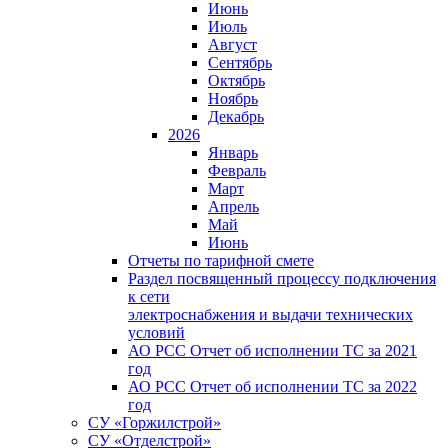
Июнь
Июль
Август
Сентябрь
Октябрь
Ноябрь
Декабрь
2026
Январь
Февраль
Март
Апрель
Май
Июнь
Отчеты по тарифной смете
Раздел посвященный процессу подключения
к сети
электроснабжения и выдачи технических
условий
АО РСС Отчет об исполнении ТС за 2021
год
АО РСС Отчет об исполнении ТС за 2022
год
СУ «Горжилстрой»
СУ «Отделстрой»