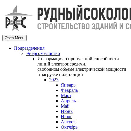
Open Menu
Подразделения
Энергохозяйство
Информация о пропускной способности
линий электропередачи,
свободном объеме электрической мощности
и загрузке подстанций
2023
Январь
Февраль
Март
Апрель
Май
Июнь
Июль
Август
Октябрь