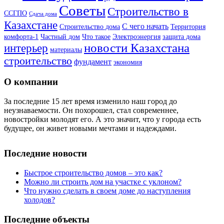
Советы
Строительство в
ССГПО
Сдача дома
Казахстане
С чего начать
Строительство дома
Территория
комфорта-1
Частный дом
Что такое
Электроэнергия
защита дома
новости Казахстана
интерьер
материалы
строительство
фундамент
экономия
О компании
За последние 15 лет время изменило наш город до
неузнаваемости. Он похорошел, стал современнее,
новостройки молодят его. А это значит, что у города есть
будущее, он живет новыми мечтами и надеждами.
Последние новости
Быстрое строительство домов – это как?
Можно ли строить дом на участке с уклоном?
Что нужно сделать в своем доме до наступления
холодов?
Последние объекты