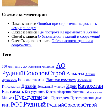
Свежие комментарии
Ильяс
к записи
Ошибки при строительстве дома – к
чему приводит
Олжас
к записи
Где построят Каздрамтеатр в Астане
Closed
к записи
О безопасности зданий и сооружений
Олег Смирнов
к записи
О безопасности зданий и
сооружений
Теги
АО
330 млн тенге
АО "Алюминий Казахстана"
РудныйСоколовСтрой
Алматы
Астана
Безопасность
Ванная комната
Аулиеколь
Восточная
Казахстан
Дизайн
Идеи
Гипсокартон
Земельный участок
Как сделать
Как улучшить
Колесо обозрения
Костанай
Меморандум
Нур-султан
Минусы
Обои
Проект дома
Проектирование дома
Рудный
РСС
РудныйСоколовСтрой
РИИ