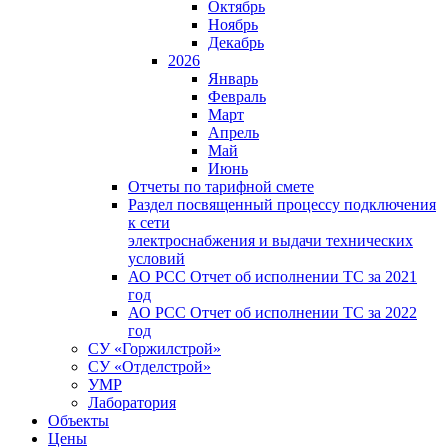
Октябрь
Ноябрь
Декабрь
2026
Январь
Февраль
Март
Апрель
Май
Июнь
Отчеты по тарифной смете
Раздел посвященный процессу подключения
к сети
электроснабжения и выдачи технических
условий
АО РСС Отчет об исполнении ТС за 2021
год
АО РСС Отчет об исполнении ТС за 2022
год
СУ «Горжилстрой»
СУ «Отделстрой»
УМР
Лаборатория
Объекты
Цены