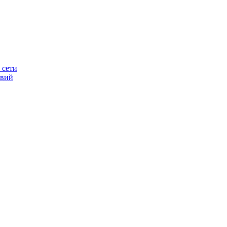
 сети
овий