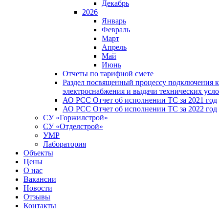
Декабрь
2026
Январь
Февраль
Март
Апрель
Май
Июнь
Отчеты по тарифной смете
Раздел посвященный процессу подключения к
электроснабжения и выдачи технических усл
АО РСС Отчет об исполнении ТС за 2021 год
АО РСС Отчет об исполнении ТС за 2022 год
СУ «Горжилстрой»
СУ «Отделстрой»
УМР
Лаборатория
Объекты
Цены
О нас
Вакансии
Новости
Отзывы
Контакты