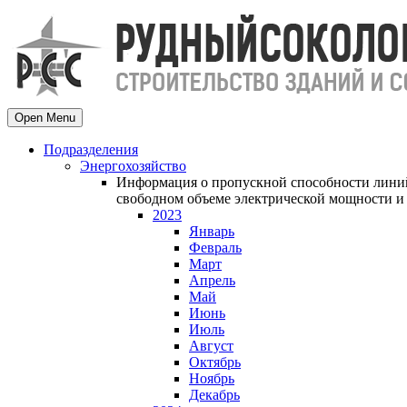
Open Menu
Подразделения
Энергохозяйство
Информация о пропускной способности линий
свободном объеме электрической мощности и 
2023
Январь
Февраль
Март
Апрель
Май
Июнь
Июль
Август
Октябрь
Ноябрь
Декабрь