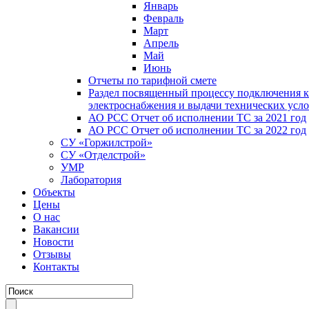
Январь
Февраль
Март
Апрель
Май
Июнь
Отчеты по тарифной смете
Раздел посвященный процессу подключения к
электроснабжения и выдачи технических усл
АО РСС Отчет об исполнении ТС за 2021 год
АО РСС Отчет об исполнении ТС за 2022 год
СУ «Горжилстрой»
СУ «Отделстрой»
УМР
Лаборатория
Объекты
Цены
О нас
Вакансии
Новости
Отзывы
Контакты