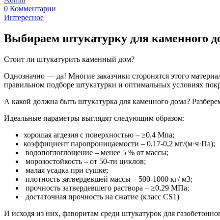
0 Комментарии
Интересное
Выбираем штукатурку для каменного д
Стоит ли штукатурить каменный дом?
Однозначно — да! Многие заказчики сторонятся этого материал
правильном подборе штукатурки и оптимальных условиях пок
А какой должна быть штукатурка для каменного дома? Разберем
Идеальные параметры выглядят следующим образом:
хорошая агдезия с поверхностью – ≥0,4 Мпа;
коэффициент паропроницаемости – 0,17-0,2 мг/(м·ч·Па);
водопоглоглощение – менее 5 % от массы;
морозостойкость – от 50-ти циклов;
малая усадка при сушке;
плотность затвердевшей массы – 500-1000 кг/ м3;
прочность затвердевшего раствора – ≥0,29 МПа;
достаточная прочность на сжатие (класс CS1)
И исходя из них, фаворитам среди штукатурок для газобетонно