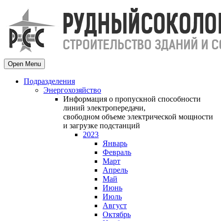
Open Menu
Подразделения
Энергохозяйство
Информация о пропускной способности
линий электропередачи,
свободном объеме электрической мощности
и загрузке подстанций
2023
Январь
Февраль
Март
Апрель
Май
Июнь
Июль
Август
Октябрь