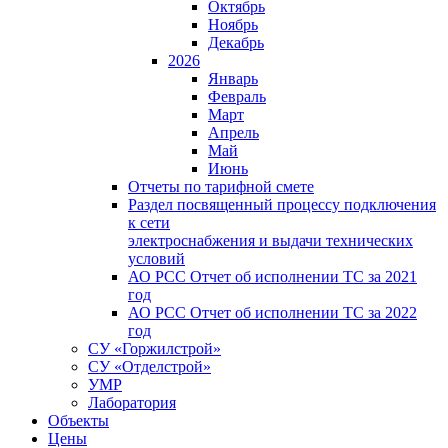
Октябрь
Ноябрь
Декабрь
2026
Январь
Февраль
Март
Апрель
Май
Июнь
Отчеты по тарифной смете
Раздел посвященный процессу подключения
к сети
электроснабжения и выдачи технических
условий
АО РСС Отчет об исполнении ТС за 2021
год
АО РСС Отчет об исполнении ТС за 2022
год
СУ «Горжилстрой»
СУ «Отделстрой»
УМР
Лаборатория
Объекты
Цены