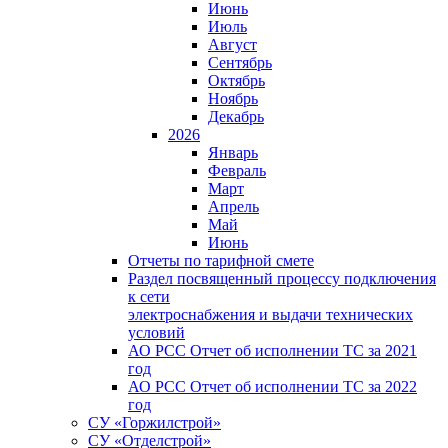
Июнь
Июль
Август
Сентябрь
Октябрь
Ноябрь
Декабрь
2026
Январь
Февраль
Март
Апрель
Май
Июнь
Отчеты по тарифной смете
Раздел посвященный процессу подключения
к сети
электроснабжения и выдачи технических
условий
АО РСС Отчет об исполнении ТС за 2021
год
АО РСС Отчет об исполнении ТС за 2022
год
СУ «Горжилстрой»
СУ «Отделстрой»