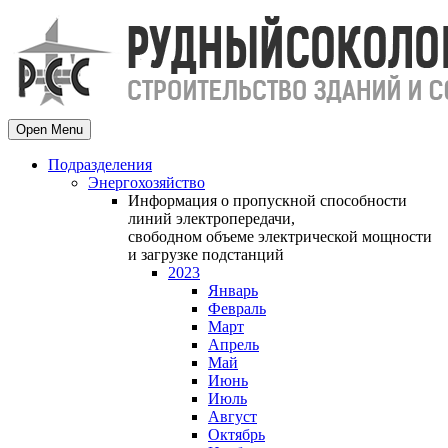
Open Menu
Подразделения
Энергохозяйство
Информация о пропускной способности
линий электропередачи,
свободном объеме электрической мощности
и загрузке подстанций
2023
Январь
Февраль
Март
Апрель
Май
Июнь
Июль
Август
Октябрь