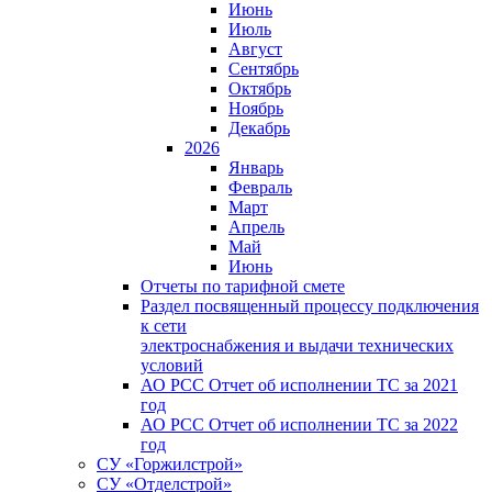
Июнь
Июль
Август
Сентябрь
Октябрь
Ноябрь
Декабрь
2026
Январь
Февраль
Март
Апрель
Май
Июнь
Отчеты по тарифной смете
Раздел посвященный процессу подключения
к сети
электроснабжения и выдачи технических
условий
АО РСС Отчет об исполнении ТС за 2021
год
АО РСС Отчет об исполнении ТС за 2022
год
СУ «Горжилстрой»
СУ «Отделстрой»