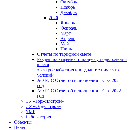
Октябрь
Ноябрь
Декабрь
2026
Январь
Февраль
Март
Апрель
Май
Июнь
Отчеты по тарифной смете
Раздел посвященный процессу подключения
к сети
электроснабжения и выдачи технических
условий
АО РСС Отчет об исполнении ТС за 2021
год
АО РСС Отчет об исполнении ТС за 2022
год
СУ «Горжилстрой»
СУ «Отделстрой»
УМР
Лаборатория
Объекты
Цены